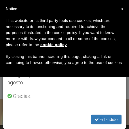
ES
Notice
×
x
Aviso importante
This website or its third party tools use cookies, which are
necessary to its functioning and required to achieve the
Del 27 de julio al 7 de agosto haremos la pausa
ETIQUETA
purposes illustrated in the cookie policy. If you want to know
anual, aprovechando que en el periodo de verano
Posts Tagged
more or withdraw your consent to all or some of the cookies,
please refer to the
cookie policy
.
se generan menos informaciones y también el
‘Prefecto De La
consumo de las mismas disminuye.
By closing this banner, scrolling this page, clicking a link or
continuing to browse otherwise, you agree to the use of cookies.
Congregación Para
Retomamos el trabajo ordinario de las ediciones
en inglés y español de ZENIT el lunes 10 de
Los Obispos’
agosto.
Gracias.
ÚLTIMAS NOTICIAS
Entendido