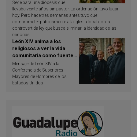
Sede para una diócesis que
llevaba veinte años sin pastor. La ordenación tuvo lugar
hoy. Pero hace tres semanas antes tuvo que
comprometer públicamente a la Iglesia local con la
controvertida ley que busca eliminar la identidad de las
minorías.
León XIV anima a los
religiosos a ver la vida
comunitaria como fuente
de inspiración y
Mensaje de León XIV a la
santificación
Conferencia de Superiores
Mayores de Hombres de los
Estados Unidos