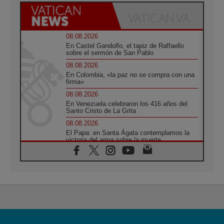
08.08.2026
En Castel Gandolfo, el tapiz de Raffaello
sobre el sermón de San Pablo
08.08.2026
En Colombia, «la paz no se compra con una
firma»
08.08.2026
En Venezuela celebraron los 416 años del
Santo Cristo de La Grita
08.08.2026
El Papa: en Santa Ágata contemplamos la
victoria del amor sobre la muerte
08.08.2026
León XIV visitará el Santuario de la Madre
del Buen Consejo de Genazzano
07.08.2026
Filipinas: el Vicariato Apostólico de Calapán
se convierte en diócesis
07.08.2026
Honduras: Los desplazados invisibles de una