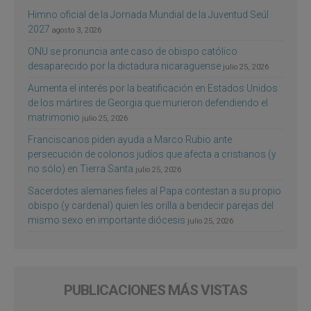
Himno oficial de la Jornada Mundial de la Juventud Seúl
2027
agosto 3, 2026
ONU se pronuncia ante caso de obispo católico
desaparecido por la dictadura nicaragüense
julio 25, 2026
Aumenta el interés por la beatificación en Estados Unidos
de los mártires de Georgia que murieron defendiendo el
matrimonio
julio 25, 2026
Franciscanos piden ayuda a Marco Rubio ante
persecución de colonos judíos que afecta a cristianos (y
no sólo) en Tierra Santa
julio 25, 2026
Sacerdotes alemanes fieles al Papa contestan a su propio
obispo (y cardenal) quien les orilla a bendecir parejas del
mismo sexo en importante diócesis
julio 25, 2026
PUBLICACIONES MÁS VISTAS