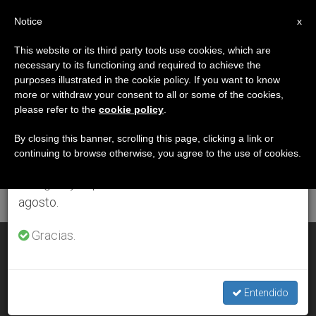
ES
Notice
×
x
Aviso importante
This website or its third party tools use cookies, which are
necessary to its functioning and required to achieve the
Del 27 de julio al 7 de agosto haremos la pausa
ETIQUETA
purposes illustrated in the cookie policy. If you want to know
anual, aprovechando que en el periodo de verano
Posts Tagged
more or withdraw your consent to all or some of the cookies,
please refer to the
cookie policy
.
se generan menos informaciones y también el
‘presbiterianos’
consumo de las mismas disminuye.
By closing this banner, scrolling this page, clicking a link or
continuing to browse otherwise, you agree to the use of cookies.
Retomamos el trabajo ordinario de las ediciones
en inglés y español de ZENIT el lunes 10 de
ÚLTIMAS NOTICIAS
agosto.
Gracias.
EE.UU: La Iglesia Presbiteriana rechaza la ordenación de
homosexuales
Entendido
FEB 14, 2002 00:00