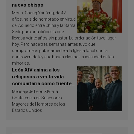
nuevo obispo
Mons. Chang Yanfeng, de 42
años, ha sido nombrado en virtud
del Acuerdo entre China y la Santa
Sede para una diócesis que
llevaba veinte años sin pastor. La ordenación tuvo lugar
hoy. Pero hace tres semanas antes tuvo que
comprometer públicamente a la Iglesia local con la
controvertida ley que busca eliminar la identidad de las
minorías.
León XIV anima a los
religiosos a ver la vida
comunitaria como fuente
de inspiración y
Mensaje de León XIV a la
santificación
Conferencia de Superiores
Mayores de Hombres de los
Estados Unidos