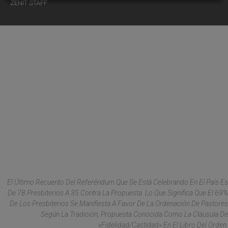
ZENIT STAFF
El Último Recuento Del Referéndum Que Se Está Celebrando En El País Es
De 78 Presbiterios A 35 Contra La Propuesta. Lo Que Significa Que El 69%
De Los Presbiterios Se Manifiesta A Favor De La Ordenación De Pastores
Según La Tradición, Propuesta Conocida Como La Cláusula De
«fidelidad/castidad» En El Libro Del Orden.