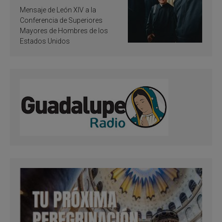
de inspiración y
Mensaje de León XIV a la
santificación
Conferencia de Superiores
Mayores de Hombres de los
Estados Unidos