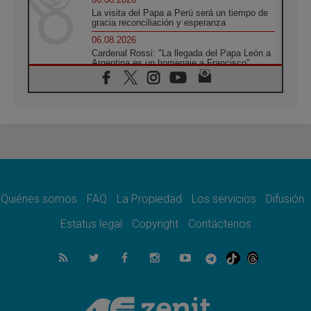
La visita del Papa a Perú será un tiempo de
gracia reconciliación y esperanza
06.08.2026
Cardenal Rossi: "La llegada del Papa León a
Argentina es un homenaje a Francisco"
06.08.2026
En Asís, León XIV invita a los jóvenes a
«construir la civilización del amor»
05.08.2026
El cardenal Parolin en México: Toda la
sociedad necesita el mensaje del Evangelio
05.08.2026
Santa María la Mayor, Makrickas: La gracia
de Dios desciende sobre el mundo
Quiénes somos
FAQ
La Propiedad
Los servicios
Difusión
05.08.2026
Cristianos y confucianos: Respeto y
Estatus legal
Copyright
Contáctenos
sabiduría para afrontar los urgentes desafíos
de hoy
05.08.2026
En marcha hacia Asís en nombre de San
Francisco, a la espera de León
05.08.2026
Venezuela, Padre Pagniello: "En medio del