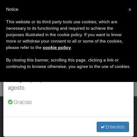
ES
Notice
×
x
Aviso importante
This website or its third party tools use cookies, which are
necessary to its functioning and required to achieve the
Del 27 de julio al 7 de agosto haremos la pausa
ETIQUETA
purposes illustrated in the cookie policy. If you want to know
anual, aprovechando que en el periodo de verano
Posts Tagged ‘primera
more or withdraw your consent to all or some of the cookies,
please refer to the
cookie policy
.
se generan menos informaciones y también el
Reunión’
consumo de las mismas disminuye.
By closing this banner, scrolling this page, clicking a link or
continuing to browse otherwise, you agree to the use of cookies.
Retomamos el trabajo ordinario de las ediciones
en inglés y español de ZENIT el lunes 10 de
ÚLTIMAS NOTICIAS
agosto.
Gracias.
Fundación Juan Pablo I: Primera reunión presidida por el
cardenal Parolin
Entendido
MAY 28, 2020 13:25