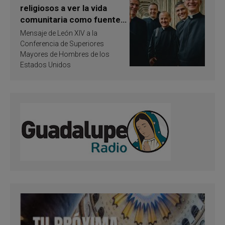
religiosos a ver la vida
comunitaria como fuente
de inspiración y
Mensaje de León XIV a la
santificación
Conferencia de Superiores
Mayores de Hombres de los
Estados Unidos