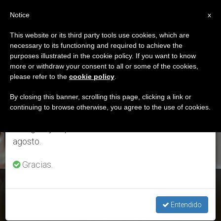
ES
Notice
×
x
Aviso importante
This website or its third party tools use cookies, which are
necessary to its functioning and required to achieve the
Del 27 de julio al 7 de agosto haremos la pausa
ETIQUETA
purposes illustrated in the cookie policy. If you want to know
anual, aprovechando que en el periodo de verano
Posts Tagged ‘Prof.
more or withdraw your consent to all or some of the cookies,
please refer to the
cookie policy
.
se generan menos informaciones y también el
Simona Negruzzo’
consumo de las mismas disminuye.
By closing this banner, scrolling this page, clicking a link or
continuing to browse otherwise, you agree to the use of cookies.
Retomamos el trabajo ordinario de las ediciones
en inglés y español de ZENIT el lunes 10 de
ÚLTIMAS NOTICIAS
agosto.
Gracias.
Causas de los Santos: El Papa nombra a nuevos consultores
Entendido
AUG 03, 2020 19:01