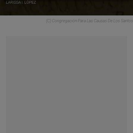
LARISSA I. LÓPEZ
(C) Congregación Para Las Causas De Los Santos