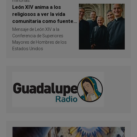
minorías.
León XIV anima a los
religiosos a ver la vida
comunitaria como fuente
de inspiración y
Mensaje de León XIV a la
santificación
Conferencia de Superiores
Mayores de Hombres de los
Estados Unidos