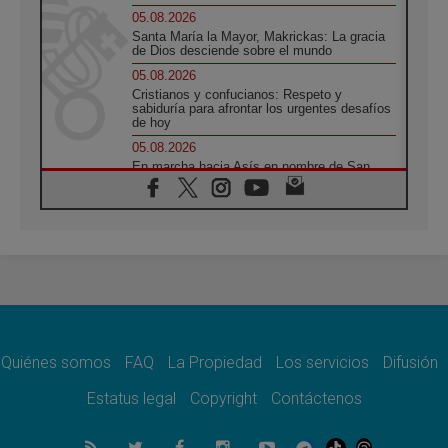
05.08.2026
Santa María la Mayor, Makrickas: La gracia
de Dios desciende sobre el mundo
05.08.2026
Cristianos y confucianos: Respeto y
sabiduría para afrontar los urgentes desafíos
de hoy
05.08.2026
En marcha hacia Asís en nombre de San
Francisco, a la espera de León
05.08.2026
Venezuela, Padre Pagniello: "En medio del
dolor, una Iglesia que no se rinde"
05.08.2026
La Fuerza del "Círculo de Héroes" con el
Papa en la Audiencia General
05.08.2026
Nuncio en Ucrania: Preocupa escuchar a
quienes bendicen la guerra
Quiénes somos
FAQ
La Propiedad
Los servicios
Difusión
05.08.2026
Estatus legal
Copyright
Contáctenos
Ucrania: Ataque masivo en Kyiv durante la
noche
05.08.2026