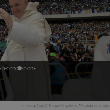
 reconciliación»
Francisco Llega Al Estadio Zimpeto, En Mozambique © Vati