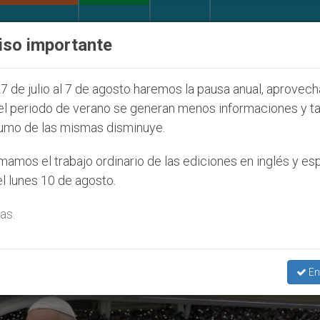
IGLESIA Y MUNDO
DOCUMENTOS
DONATIVOS
iso importante
la Juventud Seúl 2027
ONU se pronuncia ante c
7 de julio al 7 de agosto haremos la pausa anual, aprovec
el periodo de verano se generan menos informaciones y t
umo de las mismas disminuye.
greso De Los Pueblos’
amos el trabajo ordinario de las ediciones en inglés y es
l lunes 10 de agosto.
as.
En