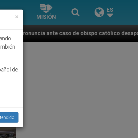
ES
×
MISIÓN
aso de obispo católico desaparecido por la dictadura
hando
ambién
pañol de
tendido