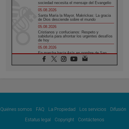
sociedad necesita el mensaje del Evangelio
05.08.2026
Santa María la Mayor, Makrickas: La gracia
de Dios desciende sobre el mundo
05.08.2026
Cristianos y confucianos: Respeto y
sabiduría para afrontar los urgentes desafíos
de hoy
05.08.2026
En marcha hacia Asís en nombre de San
Francisco, a la espera de León
05.08.2026
Venezuela, Padre Pagniello: "En medio del
dolor, una Iglesia que no se rinde"
05.08.2026
La Fuerza del "Círculo de Héroes" con el
Papa en la Audiencia General
05.08.2026
Nuncio en Ucrania: Preocupa escuchar a
quienes bendicen la guerra
Quiénes somos
FAQ
La Propiedad
Los servicios
Difusión
05.08.2026
Estatus legal
Copyright
Contáctenos
Ucrania: Ataque masivo en Kyiv durante la
noche