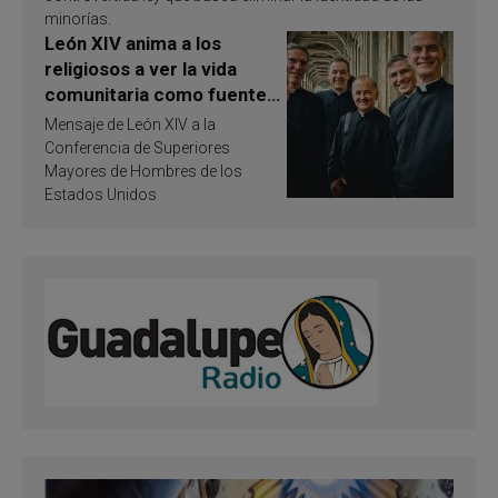
minorías.
León XIV anima a los
religiosos a ver la vida
comunitaria como fuente
de inspiración y
Mensaje de León XIV a la
santificación
Conferencia de Superiores
Mayores de Hombres de los
Estados Unidos