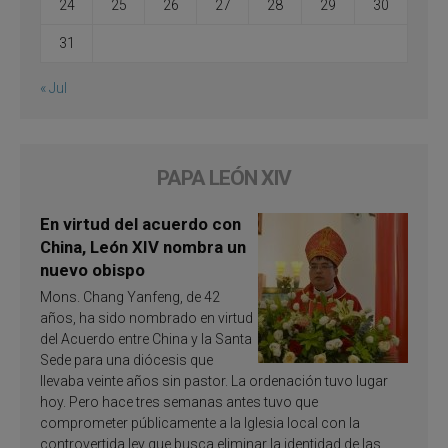
24
25
26
27
28
29
30
31
« Jul
PAPA LEÓN XIV
En virtud del acuerdo con
China, León XIV nombra un
nuevo obispo
Mons. Chang Yanfeng, de 42
años, ha sido nombrado en virtud
del Acuerdo entre China y la Santa
Sede para una diócesis que
llevaba veinte años sin pastor. La ordenación tuvo lugar
hoy. Pero hace tres semanas antes tuvo que
comprometer públicamente a la Iglesia local con la
controvertida ley que busca eliminar la identidad de las