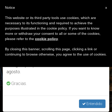
ES
Notice
×
x
Aviso importante
This website or its third party tools use cookies, which are
necessary to its functioning and required to achieve the
Del 27 de julio al 7 de agosto haremos la pausa
ETIQUETA
purposes illustrated in the cookie policy. If you want to know
anual, aprovechando que en el periodo de verano
Posts Tagged ‘Rabino
more or withdraw your consent to all or some of the cookies,
please refer to the
cookie policy
.
se generan menos informaciones y también el
Abraham J’
consumo de las mismas disminuye.
By closing this banner, scrolling this page, clicking a link or
continuing to browse otherwise, you agree to the use of cookies.
Retomamos el trabajo ordinario de las ediciones
en inglés y español de ZENIT el lunes 10 de
ÚLTIMAS NOTICIAS
agosto.
Gracias.
Diálogo judeo-cristiano: El Papa solicita la formación de las
generaciones futuras
Entendido