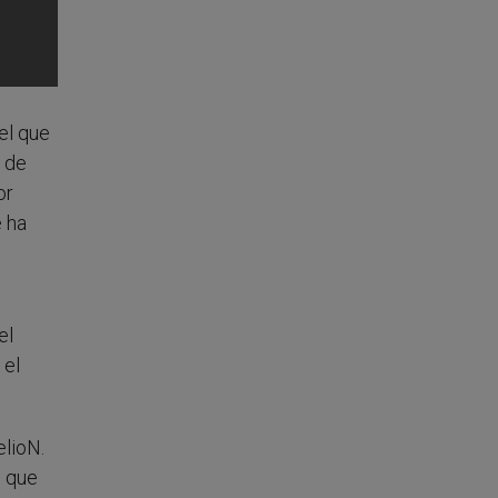
el que
s de
or
e ha
el
 el
elioN.
o que