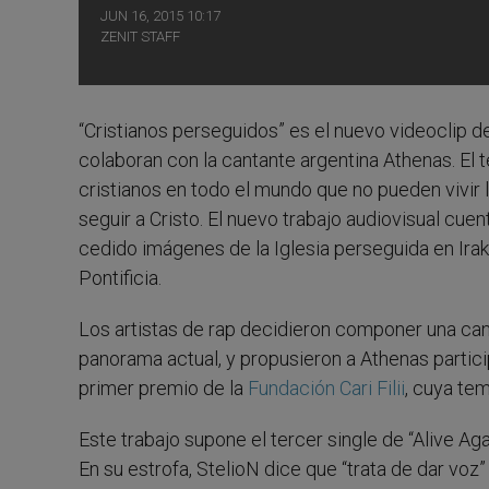
JUN 16, 2015 10:17
ZENIT STAFF
“Cristianos perseguidos” es el nuevo videoclip de
colaboran con la cantante argentina Athenas. El 
cristianos en todo el mundo que no pueden vivir 
seguir a Cristo. El nuevo trabajo audiovisual cue
cedido imágenes de la Iglesia perseguida en Irak, 
Pontificia.
Los artistas de rap decidieron componer una ca
panorama actual, y propusieron a Athenas particip
primer premio de la
Fundación Cari Filii
, cuya tem
Este trabajo supone el tercer single de “Alive Aga
En su estrofa, StelioN dice que “trata de dar voz