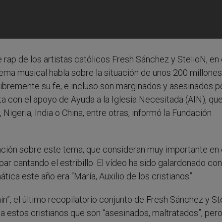
 rap de los artistas católicos Fresh Sánchez y StelioN, en 
tema musical habla sobre la situación de unos 200 millone
libremente su fe, e incluso son marginados y asesinados p
nta con el apoyo de Ayuda a la Iglesia Necesitada (AIN), qu
Nigeria, India o China, entre otras, informó la Fundación
nción sobre este tema, que consideran muy importante en 
ar cantando el estribillo. El vídeo ha sido galardonado con
ática este año era “María, Auxilio de los cristianos”.
in”, el último recopilatorio conjunto de Fresh Sánchez y St
” a estos cristianos que son “asesinados, maltratados”, per