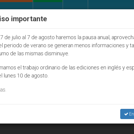
IGLESIA Y MUNDO
DOCUMENTOS
DONATIVOS
iso importante
al de la Juventud Seúl 2027
ONU se pronuncia 
7 de julio al 7 de agosto haremos la pausa anual, aprovec
el periodo de verano se generan menos informaciones y t
umo de las mismas disminuye.
’
amos el trabajo ordinario de las ediciones en inglés y es
l lunes 10 de agosto.
as.
En
rotagonistas de una canción rap