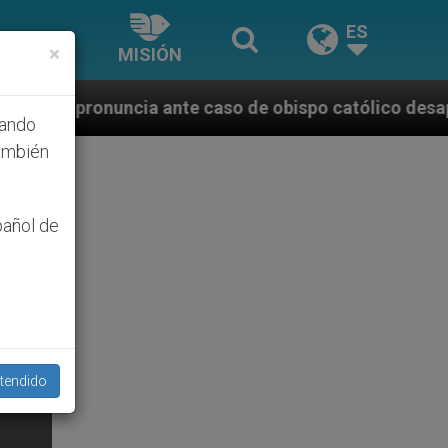
ES
×
MISIÓN
ante caso de obispo católico desaparecido por la dic
hando
ambién
pañol de
tendido