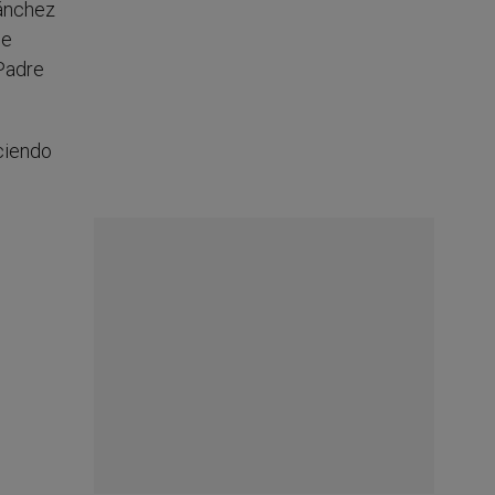
Sánchez
se
 Padre
ciendo