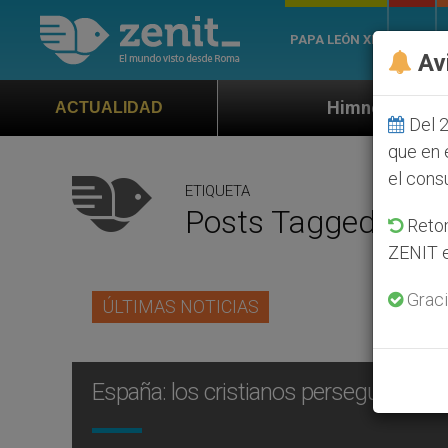
PAPA LEÓN XIV
ROMA
Av
Himno oficial de la Jornada Mundi
ACTUALIDAD
Del 2
que en 
el cons
ETIQUETA
Posts Tagged ‘rap
Retom
ZENIT e
Graci
ÚLTIMAS NOTICIAS
España: los cristianos perseguidos, p