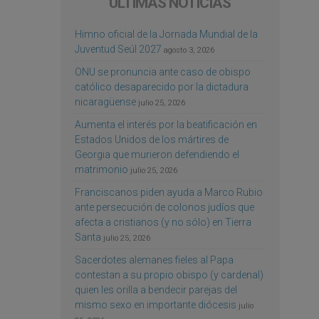
ÚLTIMAS NOTICIAS
Himno oficial de la Jornada Mundial de la
Juventud Seúl 2027
agosto 3, 2026
ONU se pronuncia ante caso de obispo
católico desaparecido por la dictadura
nicaragüense
julio 25, 2026
Aumenta el interés por la beatificación en
Estados Unidos de los mártires de
Georgia que murieron defendiendo el
matrimonio
julio 25, 2026
Franciscanos piden ayuda a Marco Rubio
ante persecución de colonos judíos que
afecta a cristianos (y no sólo) en Tierra
Santa
julio 25, 2026
Sacerdotes alemanes fieles al Papa
contestan a su propio obispo (y cardenal)
quien les orilla a bendecir parejas del
mismo sexo en importante diócesis
julio