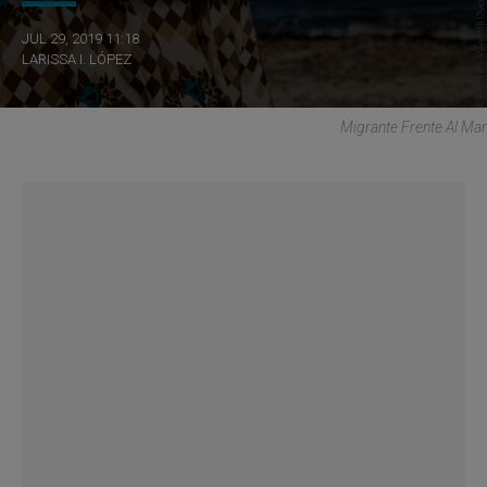
JUL 29, 2019 11:18
LARISSA I. LÓPEZ
Migrante Frente Al Mar