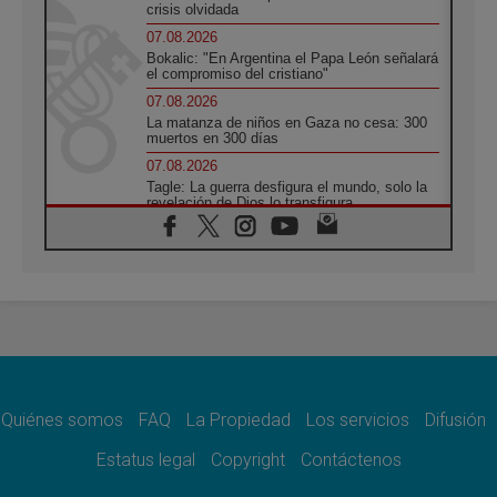
crisis olvidada
07.08.2026
Bokalic: "En Argentina el Papa León señalará
el compromiso del cristiano"
07.08.2026
La matanza de niños en Gaza no cesa: 300
muertos en 300 días
07.08.2026
Tagle: La guerra desfigura el mundo, solo la
revelación de Dios lo transfigura
07.08.2026
Presentada la Trienal de Arte de las
Universidades Católicas: «Exercises in
Empathy»
07.08.2026
Fortunatus Nwachukwu: la comunicación
como misión al servicio del Evangelio
07.08.2026
SIGNIS 2026, dar voz a las religiosas en el
espacio público
Quiénes somos
FAQ
La Propiedad
Los servicios
Difusión
07.08.2026
Estatus legal
Copyright
Contáctenos
Lanzan un proyecto de empoderamiento
digital para mujeres líderes en África