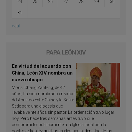
24
25
26
27
28
29
30
31
« Jul
PAPA LEÓN XIV
En virtud del acuerdo con
China, León XIV nombra un
nuevo obispo
Mons. Chang Yanfeng, de 42
años, ha sido nombrado en virtud
del Acuerdo entre China y la Santa
Sede para una diócesis que
llevaba veinte años sin pastor. La ordenación tuvo lugar
hoy. Pero hace tres semanas antes tuvo que
comprometer públicamente a la Iglesia local con la
controvertida ley que busca eliminar la identidad de las