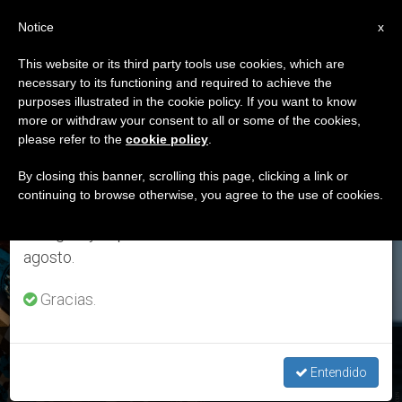
ES
Notice
×
x
Aviso importante
This website or its third party tools use cookies, which are
necessary to its functioning and required to achieve the
Del 27 de julio al 7 de agosto haremos la pausa
ETIQUETA
purposes illustrated in the cookie policy. If you want to know
anual, aprovechando que en el periodo de verano
Posts Tagged
more or withdraw your consent to all or some of the cookies,
please refer to the
cookie policy
.
se generan menos informaciones y también el
‘reasentamiento’
consumo de las mismas disminuye.
By closing this banner, scrolling this page, clicking a link or
continuing to browse otherwise, you agree to the use of cookies.
Retomamos el trabajo ordinario de las ediciones
en inglés y español de ZENIT el lunes 10 de
ÚLTIMAS NOTICIAS
agosto.
Gracias.
Naufragio en Libia: Garantizar la seguridad y dignidad de los
migrantes
Entendido