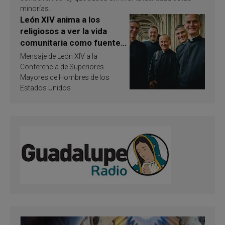
minorías.
León XIV anima a los
religiosos a ver la vida
comunitaria como fuente
de inspiración y
Mensaje de León XIV a la
santificación
Conferencia de Superiores
Mayores de Hombres de los
Estados Unidos