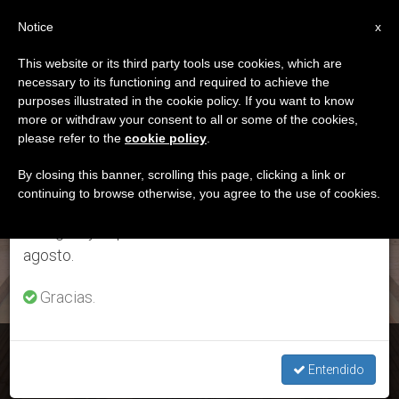
ES
Notice
×
x
Aviso importante
This website or its third party tools use cookies, which are
necessary to its functioning and required to achieve the
Del 27 de julio al 7 de agosto haremos la pausa
ETIQUETA
purposes illustrated in the cookie policy. If you want to know
anual, aprovechando que en el periodo de verano
Posts Tagged
more or withdraw your consent to all or some of the cookies,
please refer to the
cookie policy
.
se generan menos informaciones y también el
‘reconigtio’
consumo de las mismas disminuye.
By closing this banner, scrolling this page, clicking a link or
continuing to browse otherwise, you agree to the use of cookies.
Retomamos el trabajo ordinario de las ediciones
en inglés y español de ZENIT el lunes 10 de
ÚLTIMAS NOTICIAS
agosto.
Gracias.
Jubileo de la Misericordia. Realizan la 'Recognitio' de la
Puerta Santa
Entendido