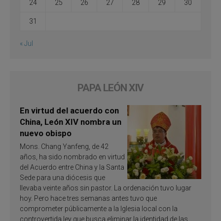
24
25
26
27
28
29
30
31
« Jul
PAPA LEÓN XIV
En virtud del acuerdo con
China, León XIV nombra un
nuevo obispo
Mons. Chang Yanfeng, de 42
años, ha sido nombrado en virtud
del Acuerdo entre China y la Santa
Sede para una diócesis que
llevaba veinte años sin pastor. La ordenación tuvo lugar
hoy. Pero hace tres semanas antes tuvo que
comprometer públicamente a la Iglesia local con la
controvertida ley que busca eliminar la identidad de las