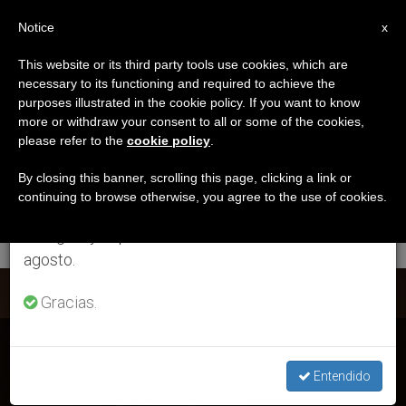
ES
Notice
×
x
Aviso importante
This website or its third party tools use cookies, which are
necessary to its functioning and required to achieve the
Del 27 de julio al 7 de agosto haremos la pausa
ETIQUETA
purposes illustrated in the cookie policy. If you want to know
anual, aprovechando que en el periodo de verano
Posts Tagged
more or withdraw your consent to all or some of the cookies,
please refer to the
cookie policy
.
se generan menos informaciones y también el
‘recuperación
consumo de las mismas disminuye.
By closing this banner, scrolling this page, clicking a link or
continuing to browse otherwise, you agree to the use of cookies.
Humanitaria’
Retomamos el trabajo ordinario de las ediciones
en inglés y español de ZENIT el lunes 10 de
agosto.
ÚLTIMAS NOTICIAS
Gracias.
Estados Unidos: Presidente del episcopado solicita colecta
para recuperación tras desastres naturales
Entendido