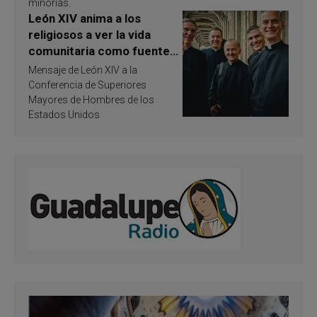
minorías.
León XIV anima a los
religiosos a ver la vida
comunitaria como fuente
de inspiración y
Mensaje de León XIV a la
santificación
Conferencia de Superiores
Mayores de Hombres de los
Estados Unidos