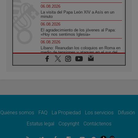
06.08.2026
La visita del Papa León XIV a Asís en un
minuto
06.08.2026
El agradecimiento de los jóvenes al Papa:
«Hoy nos sentimos Iglesia»
06.08.2026
Líbano: Reanudan los coloquios en Roma en
medio de tensiones y ataques en el sur del
país
06.08.2026
Hiroshima y Nagasaki, 81 años después.
Comienzan "Diez Días Oración por la Paz"
06.08.2026
Pizzaballa en Asís: los cristianos quieren
paz
06.08.2026
Sturla: La visita de León XIV será una buena
noticia para todo el Uruguay
Quiénes somos
FAQ
La Propiedad
Los servicios
Difusión
06.08.2026
Estatus legal
Copyright
Contáctenos
León XIV: La revolución del Evangelio
derriba los muros que separan
06.08.2026