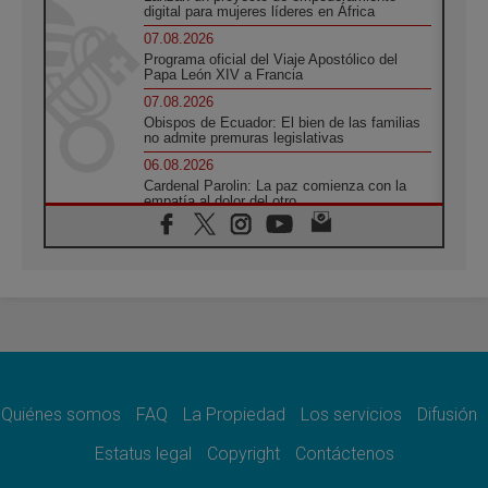
digital para mujeres líderes en África
07.08.2026
Programa oficial del Viaje Apostólico del
Papa León XIV a Francia
07.08.2026
Obispos de Ecuador: El bien de las familias
no admite premuras legislativas
06.08.2026
Cardenal Parolin: La paz comienza con la
empatía al dolor del otro
06.08.2026
Fray Marco Vianelli: Aprender el Evangelio
de la Paz en la Escuela de San Francisco
06.08.2026
La visita del Papa León XIV a Asís en un
minuto
06.08.2026
El agradecimiento de los jóvenes al Papa:
«Hoy nos sentimos Iglesia»
Quiénes somos
FAQ
La Propiedad
Los servicios
Difusión
06.08.2026
Líbano: Reanudan los coloquios en Roma en
Estatus legal
Copyright
Contáctenos
medio de tensiones y ataques en el sur del
país