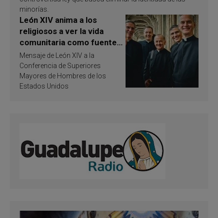
minorías.
León XIV anima a los
religiosos a ver la vida
comunitaria como fuente
de inspiración y
Mensaje de León XIV a la
santificación
Conferencia de Superiores
Mayores de Hombres de los
Estados Unidos