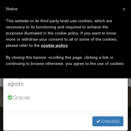
ES
Notice
×
x
Aviso importante
This website or its third party tools use cookies, which are
necessary to its functioning and required to achieve the
Del 27 de julio al 7 de agosto haremos la pausa
ETIQUETA
purposes illustrated in the cookie policy. If you want to know
anual, aprovechando que en el periodo de verano
Posts Tagged ‘Red
more or withdraw your consent to all or some of the cookies,
please refer to the
cookie policy
.
se generan menos informaciones y también el
Mundial De Oración
consumo de las mismas disminuye.
By closing this banner, scrolling this page, clicking a link or
continuing to browse otherwise, you agree to the use of cookies.
De’
Retomamos el trabajo ordinario de las ediciones
en inglés y español de ZENIT el lunes 10 de
agosto.
ÚLTIMAS NOTICIAS
Gracias.
Red Mundial de Oración: El Papa la erige en persona jurídica
Entendido
y canónica vaticana