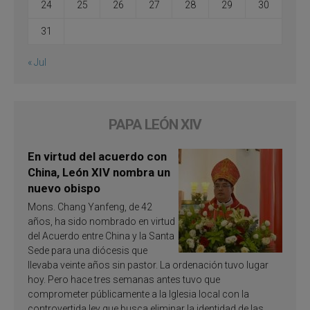
24
25
26
27
28
29
30
31
« Jul
PAPA LEÓN XIV
En virtud del acuerdo con
China, León XIV nombra un
nuevo obispo
Mons. Chang Yanfeng, de 42
años, ha sido nombrado en virtud
del Acuerdo entre China y la Santa
Sede para una diócesis que
llevaba veinte años sin pastor. La ordenación tuvo lugar
hoy. Pero hace tres semanas antes tuvo que
comprometer públicamente a la Iglesia local con la
controvertida ley que busca eliminar la identidad de las