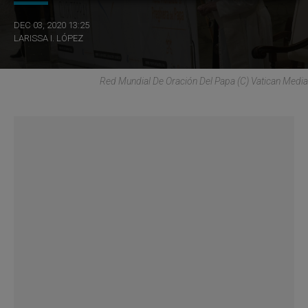
DEC 03, 2020 13:25
LARISSA I. LÓPEZ
Red Mundial De Oración Del Papa (C) Vatican Media