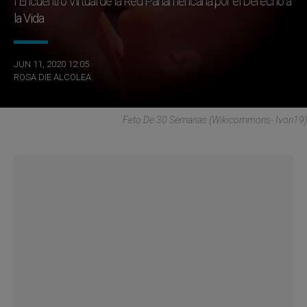
I Encuentro Virtual de la Red Panamericana por el Derecho a
la Vida
JUN 11, 2020 12:05
ROSA DIE ALCOLEA
Feto De 30 Semanas (Wikicommons- Ivon19)