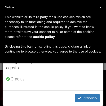
ES
Notice
×
x
Aviso importante
This website or its third party tools use cookies, which are
necessary to its functioning and required to achieve the
Del 27 de julio al 7 de agosto haremos la pausa
ETIQUETA
purposes illustrated in the cookie policy. If you want to know
anual, aprovechando que en el periodo de verano
Posts Tagged ‘Red
more or withdraw your consent to all or some of the cookies,
please refer to the
cookie policy
.
se generan menos informaciones y también el
Panamericana Para El
consumo de las mismas disminuye.
By closing this banner, scrolling this page, clicking a link or
continuing to browse otherwise, you agree to the use of cookies.
Derecho A La Vida’
Retomamos el trabajo ordinario de las ediciones
en inglés y español de ZENIT el lunes 10 de
agosto.
ÚLTIMAS NOTICIAS
Gracias.
Entendido