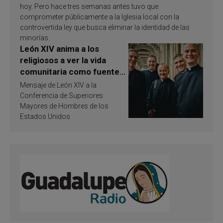
hoy. Pero hace tres semanas antes tuvo que
comprometer públicamente a la Iglesia local con la
controvertida ley que busca eliminar la identidad de las
minorías.
León XIV anima a los
religiosos a ver la vida
comunitaria como fuente
de inspiración y
Mensaje de León XIV a la
santificación
Conferencia de Superiores
Mayores de Hombres de los
Estados Unidos