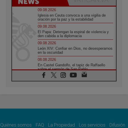
09.08.2026
Iglesia en Ceuta convoca a una vigilia de
oración por la paz y la estabilidad
09.08.2026
El Papa: Detengan la espiral de violencia y
den cabida a la diplomacia
09.08.2026
León XIV: Confiar en Dios, no desesperarnos
en la oscuridad
08.08.2026
En Castel Gandolfo, el tapiz de Raffaello
sobre el sermón de San Pablo
08.08.2026
En Colombia, «la paz no se compra con una
firma»
08.08.2026
En Venezuela celebraron los 416 años del
Santo Cristo de La Grita
08.08.2026
El Papa: en Santa Ágata contemplamos la
victoria del amor sobre la muerte
Quiénes somos
FAQ
La Propiedad
Los servicios
Difusión
08.08.2026