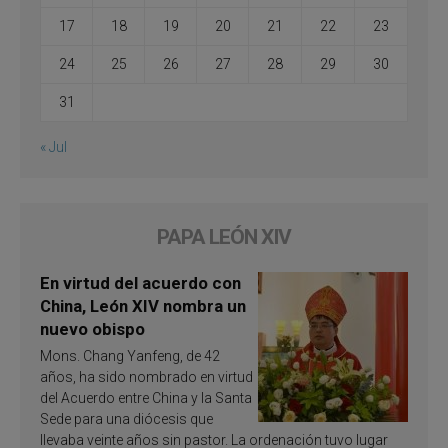
17
18
19
20
21
22
23
24
25
26
27
28
29
30
31
« Jul
PAPA LEÓN XIV
En virtud del acuerdo con
China, León XIV nombra un
nuevo obispo
Mons. Chang Yanfeng, de 42
años, ha sido nombrado en virtud
del Acuerdo entre China y la Santa
Sede para una diócesis que
llevaba veinte años sin pastor. La ordenación tuvo lugar