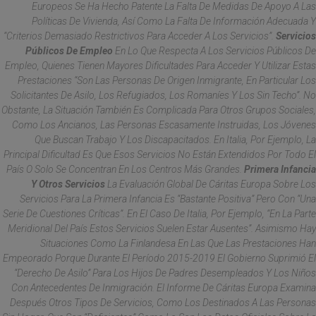
Europeos Se Ha Hecho Patente La Falta De Medidas De Apoyo A Las
Políticas De Vivienda, Así Como La Falta De Información Adecuada Y
“criterios Demasiado Restrictivos Para Acceder A Los Servicios”.
Servicios
Públicos De Empleo
En Lo Que Respecta A Los Servicios Públicos De
Empleo, Quienes Tienen Mayores Dificultades Para Acceder Y Utilizar Estas
Prestaciones “son Las Personas De Origen Inmigrante, En Particular Los
Solicitantes De Asilo, Los Refugiados, Los Romaníes Y Los Sin Techo”. No
Obstante, La Situación También Es Complicada Para Otros Grupos Sociales,
Como Los Ancianos, Las Personas Escasamente Instruidas, Los Jóvenes
Que Buscan Trabajo Y Los Discapacitados. En Italia, Por Ejemplo, La
Principal Dificultad Es Que Esos Servicios No Están Extendidos Por Todo El
País O Solo Se Concentran En Los Centros Más Grandes.
Primera Infancia
Y Otros Servicios
La Evaluación Global De Cáritas Europa Sobre Los
Servicios Para La Primera Infancia Es “bastante Positiva” Pero Con “una
Serie De Cuestiones Críticas”. En El Caso De Italia, Por Ejemplo, “en La Parte
Meridional Del País Estos Servicios Suelen Estar Ausentes”. Asimismo Hay
Situaciones Como La Finlandesa En Las Que Las Prestaciones Han
Empeorado Porque Durante El Período 2015-2019 El Gobierno Suprimió El
“derecho De Asilo” Para Los Hijos De Padres Desempleados Y Los Niños
Con Antecedentes De Inmigración. El Informe De Cáritas Europa Examina
Después Otros Tipos De Servicios, Como Los Destinados A Las Personas