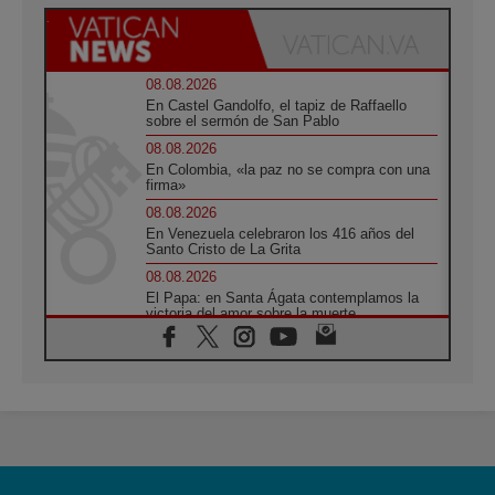
08.08.2026
En Castel Gandolfo, el tapiz de Raffaello
sobre el sermón de San Pablo
08.08.2026
En Colombia, «la paz no se compra con una
firma»
08.08.2026
En Venezuela celebraron los 416 años del
Santo Cristo de La Grita
08.08.2026
El Papa: en Santa Ágata contemplamos la
victoria del amor sobre la muerte
08.08.2026
León XIV visitará el Santuario de la Madre
del Buen Consejo de Genazzano
07.08.2026
Filipinas: el Vicariato Apostólico de Calapán
se convierte en diócesis
07.08.2026
Honduras: Los desplazados invisibles de una