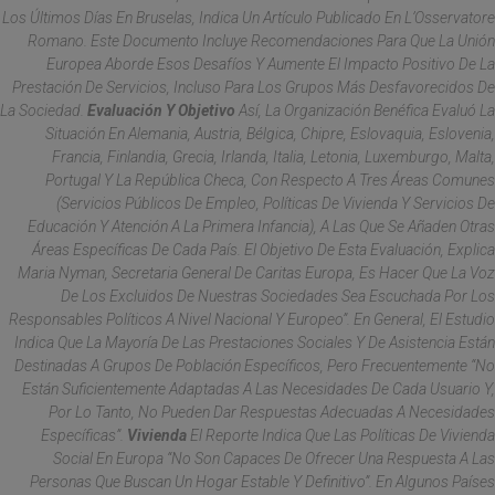
Los Últimos Días En Bruselas, Indica Un Artículo Publicado En
L’Osservatore
Romano.
Este Documento Incluye Recomendaciones Para Que La Unión
Europea Aborde Esos Desafíos Y Aumente El Impacto Positivo De La
Prestación De Servicios, Incluso Para Los Grupos Más Desfavorecidos De
La Sociedad.
Evaluación Y Objetivo
Así, La Organización Benéfica Evaluó La
Situación En Alemania, Austria, Bélgica, Chipre, Eslovaquia, Eslovenia,
Francia, Finlandia, Grecia, Irlanda, Italia, Letonia, Luxemburgo, Malta,
Portugal Y La República Checa, Con Respecto A Tres Áreas Comunes
(servicios Públicos De Empleo, Políticas De Vivienda Y Servicios De
Educación Y Atención A La Primera Infancia), A Las Que Se Añaden Otras
Áreas Específicas De Cada País. El Objetivo De Esta Evaluación, Explica
Maria Nyman, Secretaria General De Caritas Europa, Es Hacer Que La Voz
De Los Excluidos De Nuestras Sociedades Sea Escuchada Por Los
Responsables Políticos A Nivel Nacional Y Europeo”. En General, El Estudio
Indica Que La Mayoría De Las Prestaciones Sociales Y De Asistencia Están
Destinadas A Grupos De Población Específicos, Pero Frecuentemente “no
Están Suficientemente Adaptadas A Las Necesidades De Cada Usuario Y,
Por Lo Tanto, No Pueden Dar Respuestas Adecuadas A Necesidades
Específicas”.
Vivienda
El Reporte Indica Que Las Políticas De Vivienda
Social En Europa “no Son Capaces De Ofrecer Una Respuesta A Las
Personas Que Buscan Un Hogar Estable Y Definitivo”. En Algunos Países