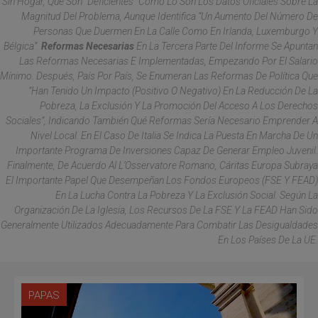
Sin Hogar, Que Son “deficientes” Como Lo Son Los Datos Oficiales Sobre La
Magnitud Del Problema, Aunque Identifica “un Aumento Del Número De
Personas Que Duermen En La Calle Como En Irlanda, Luxemburgo Y
Bélgica”.
Reformas Necesarias
En La Tercera Parte Del Informe Se Apuntan
Las Reformas Necesarias E Implementadas, Empezando Por El Salario
Mínimo. Después, País Por País, Se Enumeran Las Reformas De Política Que
“han Tenido Un Impacto (positivo O Negativo) En La Reducción De La
Pobreza, La Exclusión Y La Promoción Del Acceso A Los Derechos
Sociales”, Indicando También Qué Reformas Sería Necesario Emprender A
Nivel Local. En El Caso De Italia Se Indica La Puesta En Marcha De Un
Importante Programa De Inversiones Capaz De Generar Empleo Juvenil.
Finalmente, De Acuerdo Al
L’Osservatore Romano
, Cáritas Europa Subraya
El Importante Papel Que Desempeñan Los Fondos Europeos (FSE Y FEAD)
En La Lucha Contra La Pobreza Y La Exclusión Social. Según La
Organización De La Iglesia, Los Recursos De La FSE Y La FEAD Han Sido
Generalmente Utilizados Adecuadamente Para Combatir Las Desigualdades
En Los Países De La UE.
PAPAS