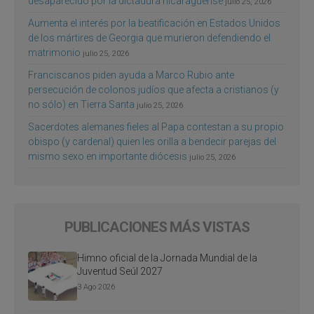
desaparecido por la dictadura nicaragüense
julio 25, 2026
Aumenta el interés por la beatificación en Estados Unidos
de los mártires de Georgia que murieron defendiendo el
matrimonio
julio 25, 2026
Franciscanos piden ayuda a Marco Rubio ante
persecución de colonos judíos que afecta a cristianos (y
no sólo) en Tierra Santa
julio 25, 2026
Sacerdotes alemanes fieles al Papa contestan a su propio
obispo (y cardenal) quien les orilla a bendecir parejas del
mismo sexo en importante diócesis
julio 25, 2026
PUBLICACIONES MÁS VISTAS
Himno oficial de la Jornada Mundial de la
Juventud Seúl 2027
3 Ago 2026