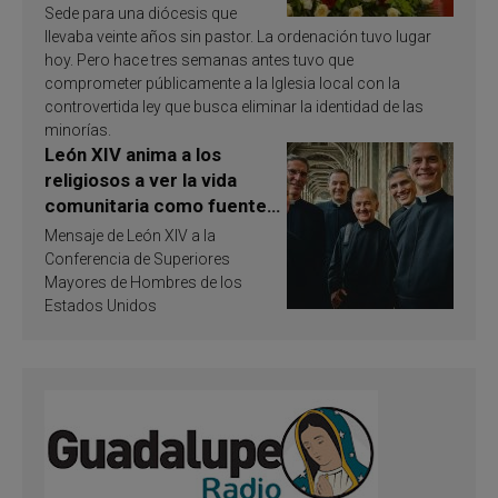
Sede para una diócesis que
llevaba veinte años sin pastor. La ordenación tuvo lugar
hoy. Pero hace tres semanas antes tuvo que
comprometer públicamente a la Iglesia local con la
controvertida ley que busca eliminar la identidad de las
minorías.
León XIV anima a los
religiosos a ver la vida
comunitaria como fuente
de inspiración y
Mensaje de León XIV a la
santificación
Conferencia de Superiores
Mayores de Hombres de los
Estados Unidos