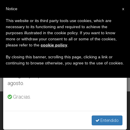
ES
Notice
×
x
Aviso importante
This website or its third party tools use cookies, which are
necessary to its functioning and required to achieve the
Del 27 de julio al 7 de agosto haremos la pausa
ETIQUETA
purposes illustrated in the cookie policy. If you want to know
anual, aprovechando que en el periodo de verano
Posts Tagged
more or withdraw your consent to all or some of the cookies,
please refer to the
cookie policy
.
se generan menos informaciones y también el
‘reformas’
consumo de las mismas disminuye.
By closing this banner, scrolling this page, clicking a link or
continuing to browse otherwise, you agree to the use of cookies.
Retomamos el trabajo ordinario de las ediciones
en inglés y español de ZENIT el lunes 10 de
ÚLTIMAS NOTICIAS
agosto.
Gracias.
Cáritas Europa: Más apoyo a los vulnerables para combatir la
pobreza
Entendido
FEB 25, 2020 18:28