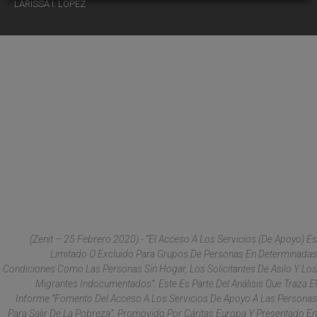
LARISSA I. LÓPEZ
(
Zenit
– 25 Febrero 2020).- “El Acceso A Los Servicios (de Apoyo) Es
Limitado O Excluido Para Grupos De Personas En Determinadas
Condiciones Como Las Personas Sin Hogar, Los Solicitantes De Asilo Y Los
Migrantes Indocumentados”. Este Es Parte Del Análisis Que Traza El
Informe “Fomento Del Acceso A Los Servicios De Apoyo A Las Personas
Para Salir De La Pobreza”, Promovido Por Cáritas Europa Y Presentado En