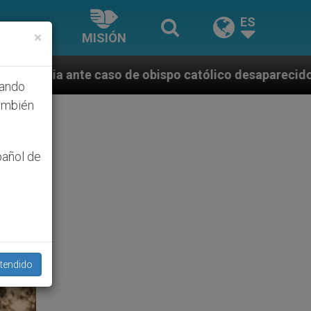
ES
×
MISIÓN
de obispo católico desaparecido por la dictadura nic
hando
ambién
pañol de
tendido