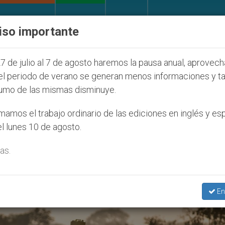
IGLESIA Y MUNDO
DOCUMENTOS
DONATIVOS
iso importante
uventud Seúl 2027
ONU se pronuncia ante caso 
7 de julio al 7 de agosto haremos la pausa anual, aprovec
el periodo de verano se generan menos informaciones y t
umo de las mismas disminuye.
lamento Interno’
amos el trabajo ordinario de las ediciones en inglés y es
l lunes 10 de agosto.
as.
En