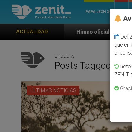
PAPA LEÓN XIV
ROMA
Av
Himno oficial de la Jornada Mundial de la J
ACTUALIDAD
Del 2
que en 
el cons
ETIQUETA
Posts Tagged ‘reg
Retom
ZENIT e
Graci
ÚLTIMAS NOTICIAS