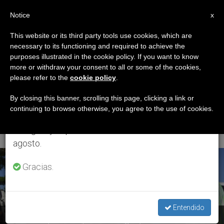
ES
Notice
×
x
Aviso importante
This website or its third party tools use cookies, which are
necessary to its functioning and required to achieve the
Del 27 de julio al 7 de agosto haremos la pausa
ETIQUETA
purposes illustrated in the cookie policy. If you want to know
anual, aprovechando que en el periodo de verano
Posts Tagged
more or withdraw your consent to all or some of the cookies,
please refer to the
cookie policy
.
se generan menos informaciones y también el
‘religiosas De La
consumo de las mismas disminuye.
By closing this banner, scrolling this page, clicking a link or
continuing to browse otherwise, you agree to the use of cookies.
Divina Providencia’
Retomamos el trabajo ordinario de las ediciones
en inglés y español de ZENIT el lunes 10 de
agosto.
ÚLTIMAS NOTICIAS
Gracias.
Entendido
Bolivia: Proyecto Chiquitania entrega ayudas a comunidades