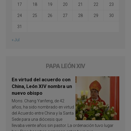
17
18
19
20
21
22
23
24
25
26
27
28
29
30
31
« Jul
PAPA LEÓN XIV
En virtud del acuerdo con
China, León XIV nombra un
nuevo obispo
Mons. Chang Yanfeng, de 42
años, ha sido nombrado en virtud
del Acuerdo entre China y la Santa
Sede para una diócesis que
llevaba veinte años sin pastor. La ordenación tuvo lugar