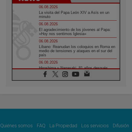
06.08.2026
La visita del Papa León XIV a Asís en un
minuto
06.08.2026
El agradecimiento de los jóvenes al Papa:
«Hoy nos sentimos Iglesia»
06.08.2026
Líbano: Reanudan los coloquios en Roma en
medio de tensiones y ataques en el sur del
país
06.08.2026
Hiroshima y Nagasaki, 81 años después.
Comienzan "Diez Días Oración por la Paz"
06.08.2026
Pizzaballa en Asís: los cristianos quieren
paz
06.08.2026
Sturla: La visita de León XIV será una buena
noticia para todo el Uruguay
06.08.2026
León XIV: La revolución del Evangelio
derriba los muros que separan
Quiénes somos
FAQ
La Propiedad
Los servicios
Difusión
06.08.2026