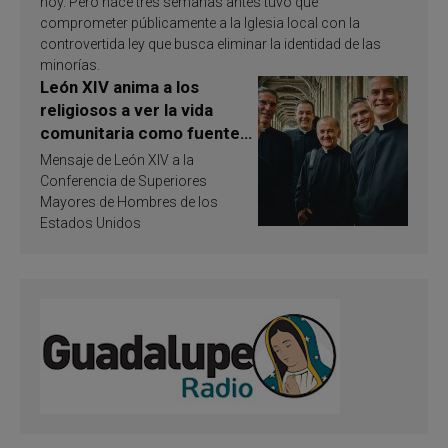
hoy. Pero hace tres semanas antes tuvo que
comprometer públicamente a la Iglesia local con la
controvertida ley que busca eliminar la identidad de las
minorías.
León XIV anima a los
religiosos a ver la vida
comunitaria como fuente
de inspiración y
Mensaje de León XIV a la
santificación
Conferencia de Superiores
Mayores de Hombres de los
Estados Unidos