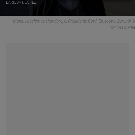
LARISSA I. LÓPEZ
Mons. Joachim Ntahondereye, Presidente Conf. Episcopal Burundi ©
Vatican Media