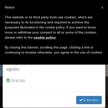
ES
Notice
×
x
Aviso importante
This website or its third party tools use cookies, which are
necessary to its functioning and required to achieve the
Del 27 de julio al 7 de agosto haremos la pausa
ETIQUETA
purposes illustrated in the cookie policy. If you want to know
anual, aprovechando que en el periodo de verano
Posts Tagged
more or withdraw your consent to all or some of the cookies,
please refer to the
cookie policy
.
se generan menos informaciones y también el
‘repatriación’
consumo de las mismas disminuye.
By closing this banner, scrolling this page, clicking a link or
continuing to browse otherwise, you agree to the use of cookies.
Retomamos el trabajo ordinario de las ediciones
en inglés y español de ZENIT el lunes 10 de
ÚLTIMAS NOTICIAS
agosto.
Gracias.
Obispos de Burundi: Las elecciones, medio para solucionar
la crisis en el país
Entendido
SEP 24, 2019 17:31