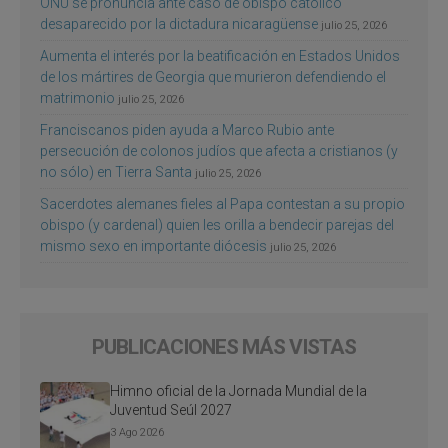
ONU se pronuncia ante caso de obispo católico
desaparecido por la dictadura nicaragüense
julio 25, 2026
Aumenta el interés por la beatificación en Estados Unidos
de los mártires de Georgia que murieron defendiendo el
matrimonio
julio 25, 2026
Franciscanos piden ayuda a Marco Rubio ante
persecución de colonos judíos que afecta a cristianos (y
no sólo) en Tierra Santa
julio 25, 2026
Sacerdotes alemanes fieles al Papa contestan a su propio
obispo (y cardenal) quien les orilla a bendecir parejas del
mismo sexo en importante diócesis
julio 25, 2026
PUBLICACIONES MÁS VISTAS
Himno oficial de la Jornada Mundial de la
Juventud Seúl 2027
3 Ago 2026