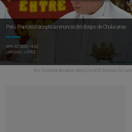
Perú: Francisco acepta la renuncia del obispo de Chulucanas
APR 02, 2020 14:42
LARISSA I. LÓPEZ
Rev. Cristóbal Bernardo Mejía Corral © Diócesis De Lurín