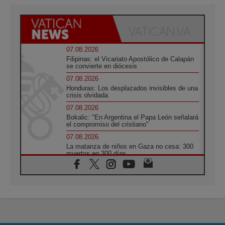
07.08.2026
Filipinas: el Vicariato Apostólico de Calapán
se convierte en diócesis
07.08.2026
Honduras: Los desplazados invisibles de una
crisis olvidada
07.08.2026
Bokalic: "En Argentina el Papa León señalará
el compromiso del cristiano"
07.08.2026
La matanza de niños en Gaza no cesa: 300
muertos en 300 días
07.08.2026
Tagle: La guerra desfigura el mundo, solo la
revelación de Dios lo transfigura
07.08.2026
Presentada la Trienal de Arte de las
Universidades Católicas: «Exercises in
Empathy»