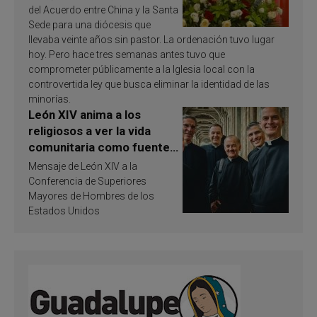
del Acuerdo entre China y la Santa
Sede para una diócesis que
llevaba veinte años sin pastor. La ordenación tuvo lugar
hoy. Pero hace tres semanas antes tuvo que
comprometer públicamente a la Iglesia local con la
controvertida ley que busca eliminar la identidad de las
minorías.
León XIV anima a los
religiosos a ver la vida
comunitaria como fuente
de inspiración y
Mensaje de León XIV a la
santificación
Conferencia de Superiores
Mayores de Hombres de los
Estados Unidos