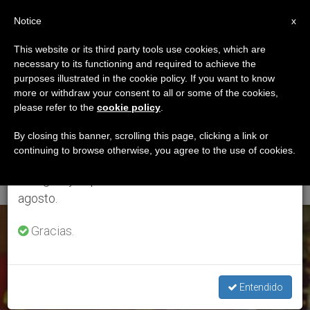
ES
Notice
×
x
Aviso importante
This website or its third party tools use cookies, which are
necessary to its functioning and required to achieve the
Del 27 de julio al 7 de agosto haremos la pausa
ETIQUETA
purposes illustrated in the cookie policy. If you want to know
anual, aprovechando que en el periodo de verano
Posts Tagged ‘Rev.
more or withdraw your consent to all or some of the cookies,
please refer to the
cookie policy
.
se generan menos informaciones y también el
Cristóbal Bernardo
consumo de las mismas disminuye.
By closing this banner, scrolling this page, clicking a link or
continuing to browse otherwise, you agree to the use of cookies.
Mejía Corral’
Retomamos el trabajo ordinario de las ediciones
en inglés y español de ZENIT el lunes 10 de
agosto.
ÚLTIMAS NOTICIAS
Gracias.
Entendido