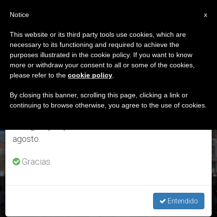
ES
Notice
×
x
Aviso importante
This website or its third party tools use cookies, which are
necessary to its functioning and required to achieve the
Del 27 de julio al 7 de agosto haremos la pausa
ETIQUETA
purposes illustrated in the cookie policy. If you want to know
anual, aprovechando que en el periodo de verano
Posts Tagged ‘Richard
more or withdraw your consent to all or some of the cookies,
please refer to the
cookie policy
.
se generan menos informaciones y también el
Maher’
consumo de las mismas disminuye.
By closing this banner, scrolling this page, clicking a link or
continuing to browse otherwise, you agree to the use of cookies.
Retomamos el trabajo ordinario de las ediciones
en inglés y español de ZENIT el lunes 10 de
ÚLTIMAS NOTICIAS
agosto.
Gracias.
San Francisco: “El aborto no tiene lugar en una sociedad
civilizada”
Entendido