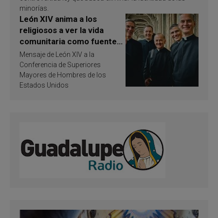
minorías.
León XIV anima a los
religiosos a ver la vida
comunitaria como fuente
de inspiración y
Mensaje de León XIV a la
santificación
Conferencia de Superiores
Mayores de Hombres de los
Estados Unidos