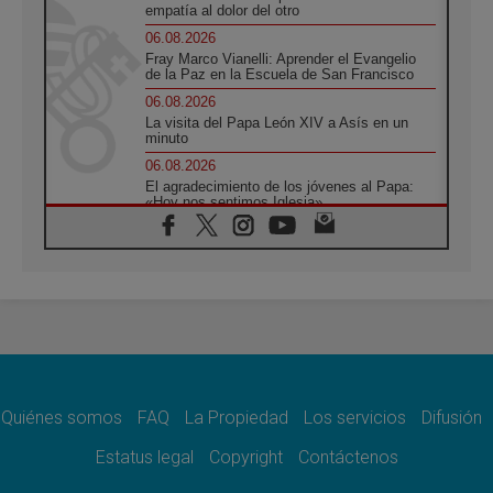
empatía al dolor del otro
06.08.2026
Fray Marco Vianelli: Aprender el Evangelio
de la Paz en la Escuela de San Francisco
06.08.2026
La visita del Papa León XIV a Asís en un
minuto
06.08.2026
El agradecimiento de los jóvenes al Papa:
«Hoy nos sentimos Iglesia»
06.08.2026
Líbano: Reanudan los coloquios en Roma en
medio de tensiones y ataques en el sur del
país
06.08.2026
Hiroshima y Nagasaki, 81 años después.
Comienzan "Diez Días Oración por la Paz"
06.08.2026
Pizzaballa en Asís: los cristianos quieren
paz
Quiénes somos
FAQ
La Propiedad
Los servicios
Difusión
06.08.2026
Estatus legal
Copyright
Contáctenos
Sturla: La visita de León XIV será una buena
noticia para todo el Uruguay