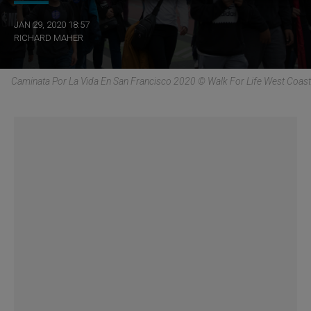
JAN 29, 2020 18:57
RICHARD MAHER
Caminata Por La Vida En San Francisco 2020 © Walk For Life West Coast