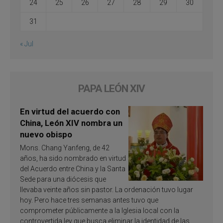
24
25
26
27
28
29
30
31
« Jul
PAPA LEÓN XIV
En virtud del acuerdo con
China, León XIV nombra un
nuevo obispo
Mons. Chang Yanfeng, de 42
años, ha sido nombrado en virtud
del Acuerdo entre China y la Santa
Sede para una diócesis que
llevaba veinte años sin pastor. La ordenación tuvo lugar
hoy. Pero hace tres semanas antes tuvo que
comprometer públicamente a la Iglesia local con la
controvertida ley que busca eliminar la identidad de las