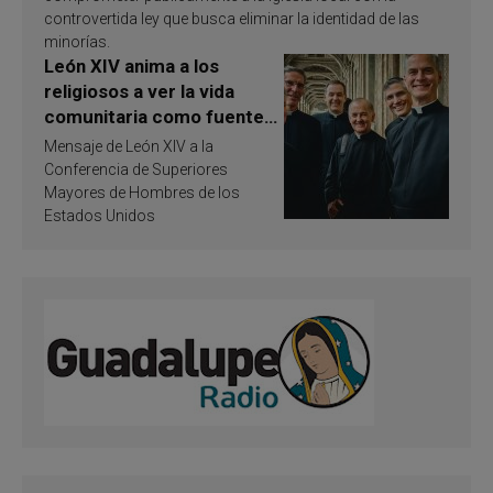
controvertida ley que busca eliminar la identidad de las
minorías.
León XIV anima a los
religiosos a ver la vida
comunitaria como fuente
de inspiración y
Mensaje de León XIV a la
santificación
Conferencia de Superiores
Mayores de Hombres de los
Estados Unidos