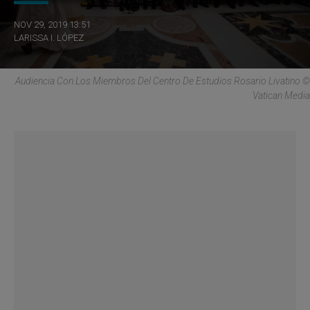
NOV 29, 2019 13:51
LARISSA I. LÓPEZ
Audiencia Con Los Miembros Del Centro De Estudios Rosario Livatino ©
Vatican Media