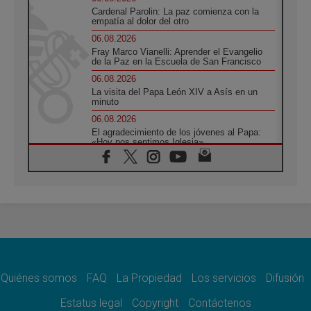
Cardenal Parolin: La paz comienza con la
empatía al dolor del otro
06.08.2026
Fray Marco Vianelli: Aprender el Evangelio
de la Paz en la Escuela de San Francisco
06.08.2026
La visita del Papa León XIV a Asís en un
minuto
06.08.2026
El agradecimiento de los jóvenes al Papa:
«Hoy nos sentimos Iglesia»
06.08.2026
Líbano: Reanudan los coloquios en Roma en
medio de tensiones y ataques en el sur del
país
06.08.2026
Hiroshima y Nagasaki, 81 años después.
Comienzan "Diez Días Oración por la Paz"
06.08.2026
Pizzaballa en Asís: los cristianos quieren
paz
Quiénes somos
FAQ
La Propiedad
Los servicios
Difusión
06.08.2026
Estatus legal
Copyright
Contáctenos
Sturla: La visita de León XIV será una buena