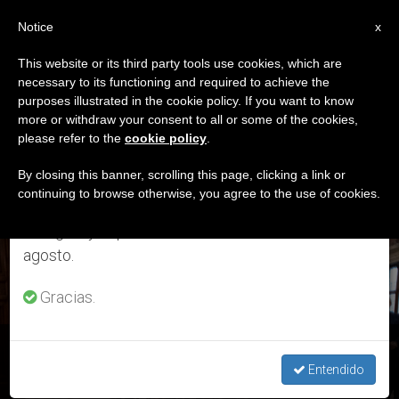
ES
Notice
×
x
Aviso importante
This website or its third party tools use cookies, which are
necessary to its functioning and required to achieve the
Del 27 de julio al 7 de agosto haremos la pausa
ETIQUETA
purposes illustrated in the cookie policy. If you want to know
anual, aprovechando que en el periodo de verano
Posts Tagged ‘Rosario
more or withdraw your consent to all or some of the cookies,
please refer to the
cookie policy
.
se generan menos informaciones y también el
Livatino’
consumo de las mismas disminuye.
By closing this banner, scrolling this page, clicking a link or
continuing to browse otherwise, you agree to the use of cookies.
Retomamos el trabajo ordinario de las ediciones
en inglés y español de ZENIT el lunes 10 de
ÚLTIMAS NOTICIAS
agosto.
Gracias.
Centro Rosario Livatino: La fe “al servicio de la comunidad y
de sus leyes”
Entendido