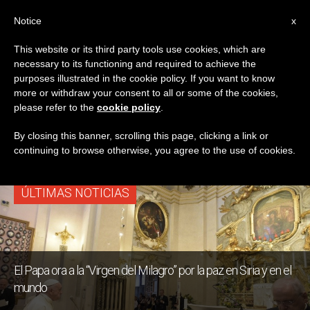
ES
Notice
x
This website or its third party tools use cookies, which are
necessary to its functioning and required to achieve the
ETIQUETA
purposes illustrated in the cookie policy. If you want to know
Posts Tagged ‘Rosario
more or withdraw your consent to all or some of the cookies,
please refer to the
cookie policy
.
Mes María’
By closing this banner, scrolling this page, clicking a link or
continuing to browse otherwise, you agree to the use of cookies.
ÚLTIMAS NOTICIAS
El Papa ora a la “Virgen del Milagro” por la paz en Siria y en el
mundo