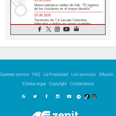
10.08.2026
Nuevo patriarca caldeo de Irak: "El regreso
de los cristianos es el mayor desafío"
10.08.2026
Terremoto de 7,4 sacude Colombia:
fallecidos y daños en varias ciudades
10.08.2026
Ébola en RD Congo: Alarma de la UNICEF
por 743 casos confirmados entre niños
10.08.2026
Los obispos de Francia invitan a rezar por el
viaje del Papa
10.08.2026
Indonesia: Un dólar para la construcción de
219 iglesias
Quiénes somos
FAQ
La Propiedad
Los servicios
Difusión
10.08.2026
En Cisjordania, los cristianos se sienten
Estatus legal
Copyright
Contáctenos
solos frente a la violencia de los colonos
09.08.2026
Iglesia en Ceuta convoca a una vigilia de
oración por la paz y la estabilidad
09.08.2026
El Papa: Detengan la espiral de violencia y
den cabida a la diplomacia