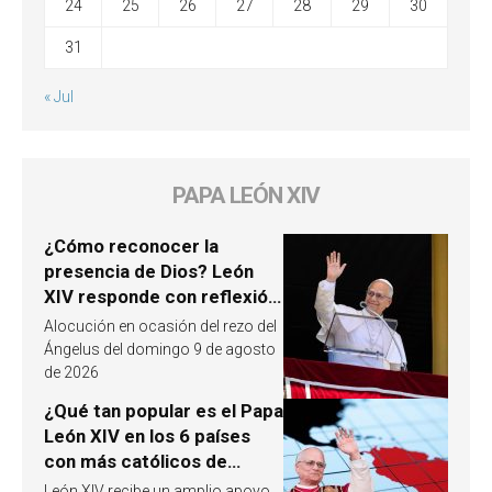
24
25
26
27
28
29
30
31
« Jul
PAPA LEÓN XIV
¿Cómo reconocer la
presencia de Dios? León
XIV responde con reflexión
a partir de un pasaje del
Alocución en ocasión del rezo del
Evangelio
Ángelus del domingo 9 de agosto
de 2026
¿Qué tan popular es el Papa
León XIV en los 6 países
con más católicos de
América Latina en 2026?
León XIV recibe un amplio apoyo