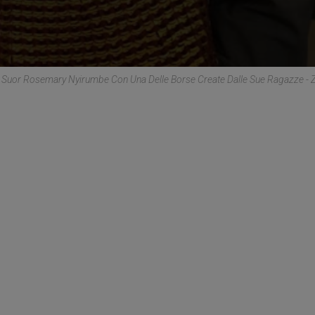
Suor Rosemary Nyirumbe Con Una Delle Borse Create Dalle Sue Ragazze -