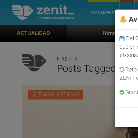
PAPA LEÓN XIV
ROMA
Av
Himno oficial de la Jornada Mundial 
ACTUALIDAD
Del 2
que en 
el cons
ETIQUETA
Posts Tagged ‘Ros
Retom
ZENIT e
Graci
ÚLTIMAS NOTICIAS