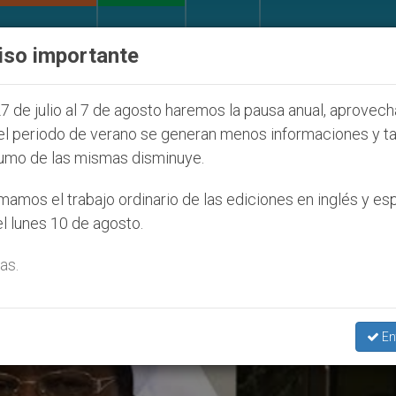
IGLESIA Y MUNDO
DOCUMENTOS
DONATIVOS
iso importante
de la Juventud Seúl 2027
ONU se pronuncia ant
7 de julio al 7 de agosto haremos la pausa anual, aprovec
el periodo de verano se generan menos informaciones y t
umo de las mismas disminuye.
emary Nyirumbe’
amos el trabajo ordinario de las ediciones en inglés y es
l lunes 10 de agosto.
as.
En