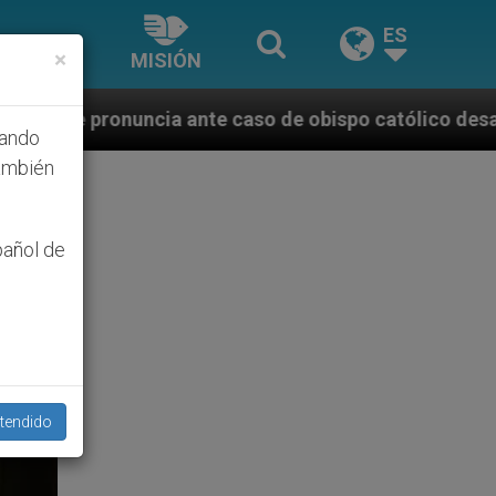
ES
×
MISIÓN
e caso de obispo católico desaparecido por la dictad
hando
ambién
pañol de
tendido