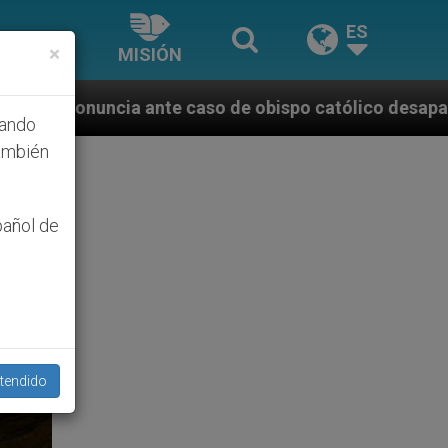
ES
×
MISIÓN
aso de obispo católico desaparecido por la dictadura
hando
ambién
pañol de
tendido