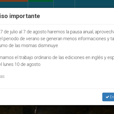
IGLESIA Y MUNDO
DOCUMENTOS
DONATIVOS
iso importante
la Juventud Seúl 2027
ONU se pronuncia ante c
7 de julio al 7 de agosto haremos la pausa anual, aprovec
el periodo de verano se generan menos informaciones y t
umo de las mismas disminuye.
ana Martorelli’
amos el trabajo ordinario de las ediciones en inglés y es
l lunes 10 de agosto.
as.
En