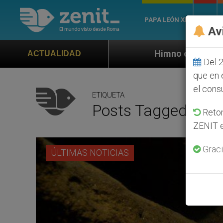
PAPA LEÓN XIV
ROMA
Av
Himno oficial de la Jornada Mundial de 
ACTUALIDAD
Del 2
que en 
el cons
ETIQUETA
Posts Tagged ‘Ross
Retom
ZENIT e
Graci
ÚLTIMAS NOTICIAS