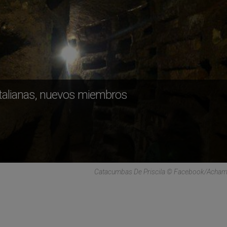
italianas, nuevos miembros
Catacumbas De Priscila © Facebook/Acham