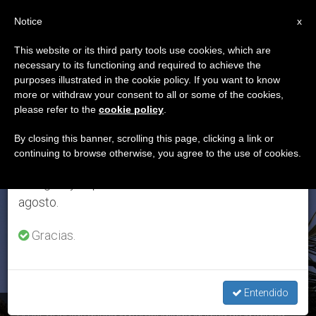
ES
Notice
×
x
Aviso importante
This website or its third party tools use cookies, which are
necessary to its functioning and required to achieve the
Del 27 de julio al 7 de agosto haremos la pausa
ETIQUETA
purposes illustrated in the cookie policy. If you want to know
anual, aprovechando que en el periodo de verano
Posts Tagged ‘Rui
more or withdraw your consent to all or some of the cookies,
please refer to the
cookie policy
.
se generan menos informaciones y también el
Maria De Araújo’
consumo de las mismas disminuye.
By closing this banner, scrolling this page, clicking a link or
continuing to browse otherwise, you agree to the use of cookies.
Retomamos el trabajo ordinario de las ediciones
en inglés y español de ZENIT el lunes 10 de
ÚLTIMAS NOTICIAS
agosto.
Gracias.
Entendido
Timor Oriental ratifica la personalidad jurídica de la Iglesia