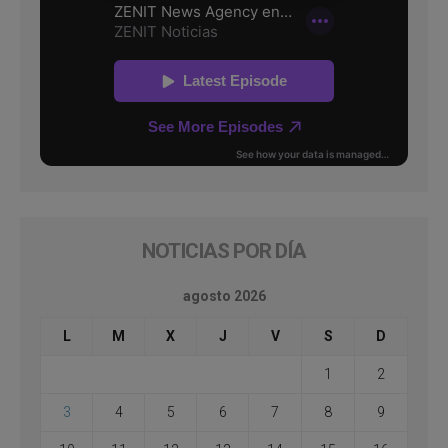
NOTICIAS POR DÍA
agosto 2026
L
M
X
J
V
S
D
1
2
3
4
5
6
7
8
9