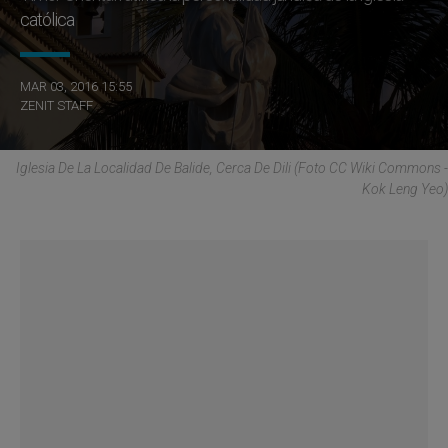
católica
MAR 03, 2016 15:55
ZENIT STAFF
Iglesia De La Localidad De Balide, Cerca De Dili (Foto CC Wiki Commons -
Kok Leng Yeo)