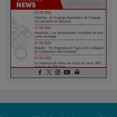
07.08.2026
Filipinas: el Vicariato Apostólico de Calapán
se convierte en diócesis
07.08.2026
Honduras: Los desplazados invisibles de una
crisis olvidada
07.08.2026
Bokalic: "En Argentina el Papa León señalará
el compromiso del cristiano"
07.08.2026
La matanza de niños en Gaza no cesa: 300
muertos en 300 días
07.08.2026
Tagle: La guerra desfigura el mundo, solo la
revelación de Dios lo transfigura
07.08.2026
Presentada la Trienal de Arte de las
Universidades Católicas: «Exercises in
Empathy»
07.08.2026
Fortunatus Nwachukwu: la comunicación
como misión al servicio del Evangelio