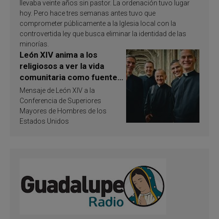
llevaba veinte años sin pastor. La ordenación tuvo lugar
hoy. Pero hace tres semanas antes tuvo que
comprometer públicamente a la Iglesia local con la
controvertida ley que busca eliminar la identidad de las
minorías.
León XIV anima a los
religiosos a ver la vida
comunitaria como fuente
de inspiración y
Mensaje de León XIV a la
santificación
Conferencia de Superiores
Mayores de Hombres de los
Estados Unidos