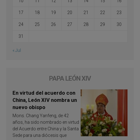
10
11
12
13
14
15
16
17
18
19
20
21
22
23
24
25
26
27
28
29
30
31
« Jul
PAPA LEÓN XIV
En virtud del acuerdo con
China, León XIV nombra un
nuevo obispo
Mons. Chang Yanfeng, de 42
años, ha sido nombrado en virtud
del Acuerdo entre China y la Santa
Sede para una diócesis que