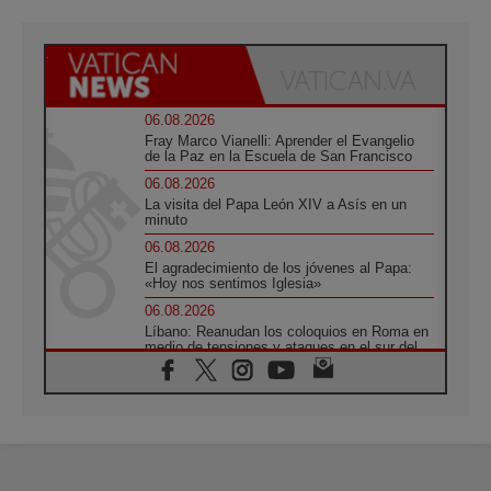
06.08.2026
Fray Marco Vianelli: Aprender el Evangelio
de la Paz en la Escuela de San Francisco
06.08.2026
La visita del Papa León XIV a Asís en un
minuto
06.08.2026
El agradecimiento de los jóvenes al Papa:
«Hoy nos sentimos Iglesia»
06.08.2026
Líbano: Reanudan los coloquios en Roma en
medio de tensiones y ataques en el sur del
país
06.08.2026
Hiroshima y Nagasaki, 81 años después.
Comienzan "Diez Días Oración por la Paz"
06.08.2026
Pizzaballa en Asís: los cristianos quieren
paz