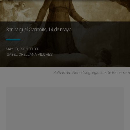
San Miguel Garicoïts, 14 de mayo
MAY 13, 2019 09:00
ISABEL ORELLANA VILCHES
Betharram.net - Congregación De Betharram