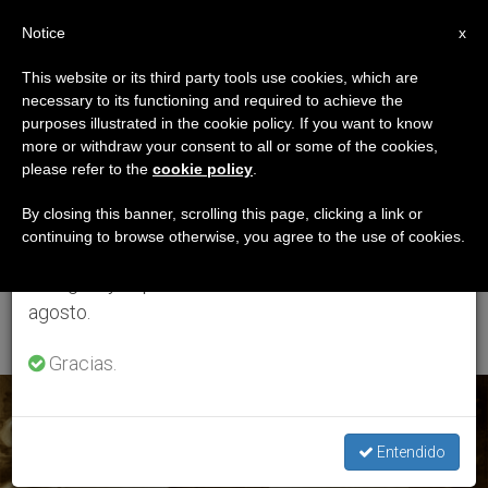
ES
Notice
×
x
Aviso importante
This website or its third party tools use cookies, which are
necessary to its functioning and required to achieve the
Del 27 de julio al 7 de agosto haremos la pausa
ETIQUETA
purposes illustrated in the cookie policy. If you want to know
anual, aprovechando que en el periodo de verano
Posts Tagged
more or withdraw your consent to all or some of the cookies,
please refer to the
cookie policy
.
se generan menos informaciones y también el
‘sacerdotes Sagrado
consumo de las mismas disminuye.
By closing this banner, scrolling this page, clicking a link or
continuing to browse otherwise, you agree to the use of cookies.
Corazón De Jesús De
Retomamos el trabajo ordinario de las ediciones
en inglés y español de ZENIT el lunes 10 de
Betharam’
agosto.
Gracias.
ÚLTIMAS NOTICIAS
Entendido