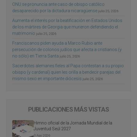
ONU se pronuncia ante caso de obispo católico
desaparecido por la dictadura nicaragüense
julio 25, 2026
Aumenta el interés por la beatificación en Estados Unidos
de los mártires de Georgia que murieron defendiendo el
matrimonio
julio 25, 2026
Franciscanos piden ayuda a Marco Rubio ante
persecución de colonos judíos que afecta a cristianos (y
no sólo) en Tierra Santa
julio 25, 2026
Sacerdotes alemanes fieles al Papa contestan a su propio
obispo (y cardenal) quien les orilla a bendecir parejas del
mismo sexo en importante diócesis
julio 25, 2026
PUBLICACIONES MÁS VISTAS
Himno oficial de la Jornada Mundial de la
Juventud Seúl 2027
3 Ago 2026