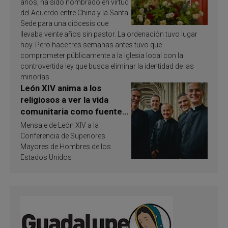
años, ha sido nombrado en virtud
del Acuerdo entre China y la Santa
Sede para una diócesis que
llevaba veinte años sin pastor. La ordenación tuvo lugar
hoy. Pero hace tres semanas antes tuvo que
comprometer públicamente a la Iglesia local con la
controvertida ley que busca eliminar la identidad de las
minorías.
León XIV anima a los
religiosos a ver la vida
comunitaria como fuente
de inspiración y
Mensaje de León XIV a la
santificación
Conferencia de Superiores
Mayores de Hombres de los
Estados Unidos