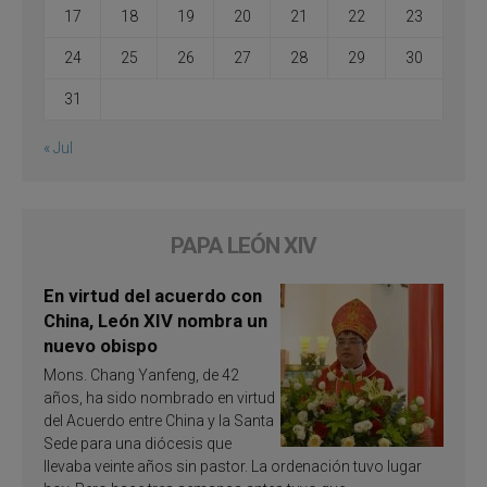
17
18
19
20
21
22
23
24
25
26
27
28
29
30
31
« Jul
PAPA LEÓN XIV
En virtud del acuerdo con
China, León XIV nombra un
nuevo obispo
Mons. Chang Yanfeng, de 42
años, ha sido nombrado en virtud
del Acuerdo entre China y la Santa
Sede para una diócesis que
llevaba veinte años sin pastor. La ordenación tuvo lugar