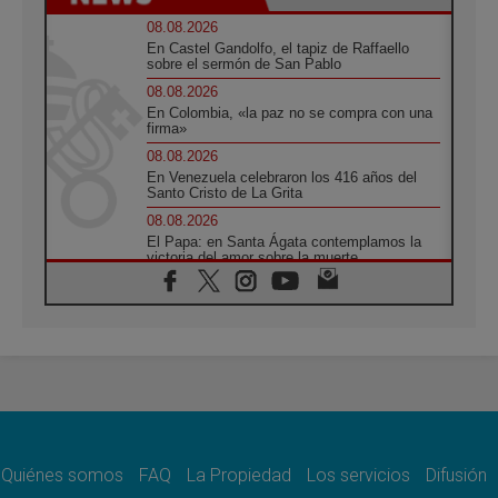
08.08.2026
En Castel Gandolfo, el tapiz de Raffaello
sobre el sermón de San Pablo
08.08.2026
En Colombia, «la paz no se compra con una
firma»
08.08.2026
En Venezuela celebraron los 416 años del
Santo Cristo de La Grita
08.08.2026
El Papa: en Santa Ágata contemplamos la
victoria del amor sobre la muerte
08.08.2026
León XIV visitará el Santuario de la Madre
del Buen Consejo de Genazzano
07.08.2026
Filipinas: el Vicariato Apostólico de Calapán
se convierte en diócesis
07.08.2026
Honduras: Los desplazados invisibles de una
crisis olvidada
Quiénes somos
FAQ
La Propiedad
Los servicios
Difusión
07.08.2026