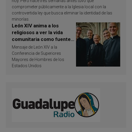
hoy. Pero hace tres semanas antes tuvo que
comprometer públicamente a la Iglesia local con la
controvertida ley que busca eliminar la identidad de las
minorías.
León XIV anima a los
religiosos a ver la vida
comunitaria como fuente
de inspiración y
Mensaje de León XIV a la
santificación
Conferencia de Superiores
Mayores de Hombres de los
Estados Unidos