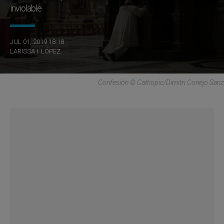
inviolable
JUL 01, 2019 18:18
LARISSA I. LÓPEZ
Confesión © Cathopic/Dimitri Conejo Sanz