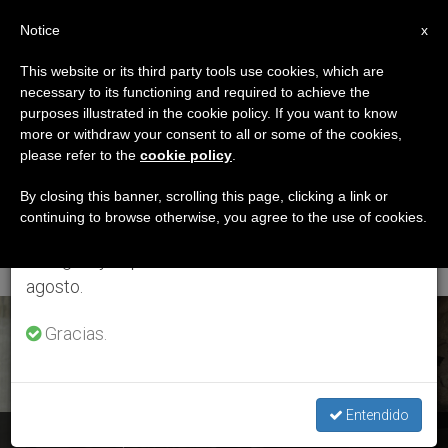
ES
Notice
×
x
Aviso importante
This website or its third party tools use cookies, which are
necessary to its functioning and required to achieve the
Del 27 de julio al 7 de agosto haremos la pausa
ETIQUETA
purposes illustrated in the cookie policy. If you want to know
anual, aprovechando que en el periodo de verano
Posts Tagged
more or withdraw your consent to all or some of the cookies,
please refer to the
cookie policy
.
se generan menos informaciones y también el
‘sacramento De La
consumo de las mismas disminuye.
By closing this banner, scrolling this page, clicking a link or
continuing to browse otherwise, you agree to the use of cookies.
Penitencia’
Retomamos el trabajo ordinario de las ediciones
en inglés y español de ZENIT el lunes 10 de
agosto.
ÚLTIMAS NOTICIAS
Gracias.
Entendido
Penitenciaría Apostólica: El secreto de confesión es