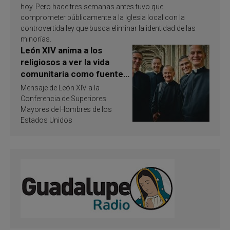
hoy. Pero hace tres semanas antes tuvo que
comprometer públicamente a la Iglesia local con la
controvertida ley que busca eliminar la identidad de las
minorías.
León XIV anima a los
religiosos a ver la vida
comunitaria como fuente
de inspiración y
Mensaje de León XIV a la
santificación
Conferencia de Superiores
Mayores de Hombres de los
Estados Unidos