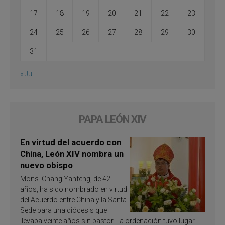
17
18
19
20
21
22
23
24
25
26
27
28
29
30
31
« Jul
PAPA LEÓN XIV
En virtud del acuerdo con
China, León XIV nombra un
nuevo obispo
Mons. Chang Yanfeng, de 42
años, ha sido nombrado en virtud
del Acuerdo entre China y la Santa
Sede para una diócesis que
llevaba veinte años sin pastor. La ordenación tuvo lugar