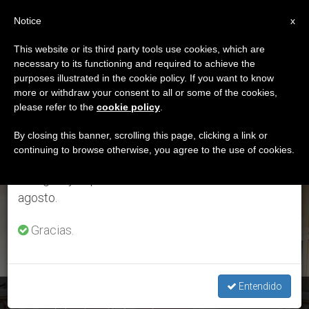
ES
Notice
×
x
Aviso importante
This website or its third party tools use cookies, which are
necessary to its functioning and required to achieve the
Del 27 de julio al 7 de agosto haremos la pausa
ETIQUETA
purposes illustrated in the cookie policy. If you want to know
anual, aprovechando que en el periodo de verano
Posts Tagged
more or withdraw your consent to all or some of the cookies,
please refer to the
cookie policy
.
se generan menos informaciones y también el
‘salvadoreños’
consumo de las mismas disminuye.
By closing this banner, scrolling this page, clicking a link or
continuing to browse otherwise, you agree to the use of cookies.
Retomamos el trabajo ordinario de las ediciones
en inglés y español de ZENIT el lunes 10 de
ÚLTIMAS NOTICIAS
agosto.
Gracias.
Entendido
El Salvador: Los obispos piden “combatir frontalmente” las