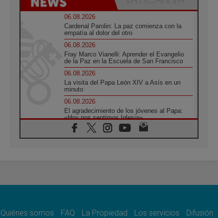
06.08.2026
Cardenal Parolin: La paz comienza con la
empatía al dolor del otro
06.08.2026
Fray Marco Vianelli: Aprender el Evangelio
de la Paz en la Escuela de San Francisco
06.08.2026
La visita del Papa León XIV a Asís en un
minuto
06.08.2026
El agradecimiento de los jóvenes al Papa:
«Hoy nos sentimos Iglesia»
06.08.2026
Líbano: Reanudan los coloquios en Roma en
medio de tensiones y ataques en el sur del
país
06.08.2026
Hiroshima y Nagasaki, 81 años después.
Comienzan "Diez Días Oración por la Paz"
06.08.2026
Pizzaballa en Asís: los cristianos quieren
paz
Quiénes somos
FAQ
La Propiedad
Los servicios
Difusión