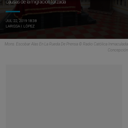
causas de la migración forzada
JUL 22, 2019 18:38
LARISSA I. LÓPEZ
Mons. Escobar Alas En La Rueda De Prensa © Radio Católica Inmaculada
Concepción