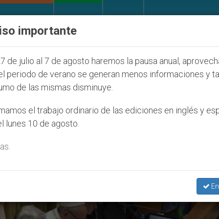
IGLESIA Y MUNDO
DOCUMENTOS
DONATIVOS
iso importante
Juventud Seúl 2027
ONU se pronuncia ante caso
7 de julio al 7 de agosto haremos la pausa anual, aprovec
el periodo de verano se generan menos informaciones y t
umo de las mismas disminuye.
vaguardar’
amos el trabajo ordinario de las ediciones en inglés y es
l lunes 10 de agosto.
as.
En