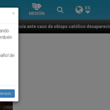
ES
×
MISIÓN
 de obispo católico desaparecido por la dictadura ni
hando
ambién
pañol de
tendido