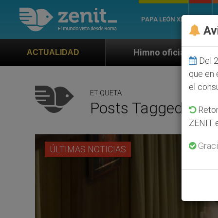
PAPA LEÓN XIV
ROMA
Av
Himno oficial de la Jornada Mundial de la 
ACTUALIDAD
Del 2
que en 
el cons
ETIQUETA
Posts Tagged ‘sal
Retom
ZENIT e
Graci
ÚLTIMAS NOTICIAS