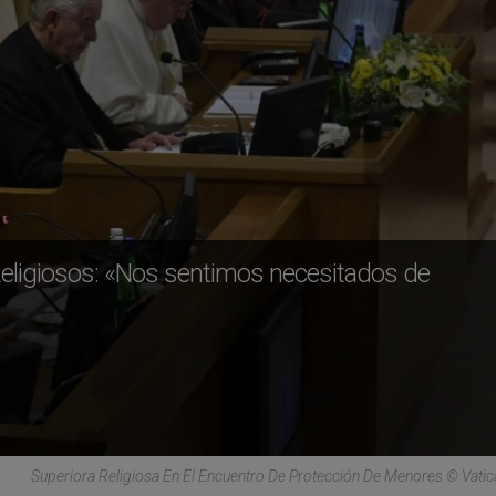
Religiosos: «Nos sentimos necesitados de
Superiora Religiosa En El Encuentro De Protección De Menores © Vati