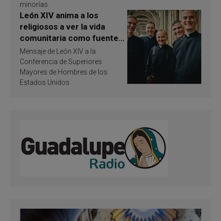
minorías.
León XIV anima a los
religiosos a ver la vida
comunitaria como fuente
de inspiración y
Mensaje de León XIV a la
santificación
Conferencia de Superiores
Mayores de Hombres de los
Estados Unidos