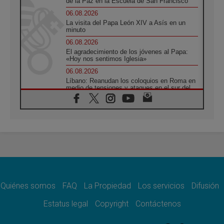
de la Paz en la Escuela de San Francisco
06.08.2026
La visita del Papa León XIV a Asís en un
minuto
06.08.2026
El agradecimiento de los jóvenes al Papa:
«Hoy nos sentimos Iglesia»
06.08.2026
Líbano: Reanudan los coloquios en Roma en
medio de tensiones y ataques en el sur del
país
06.08.2026
Hiroshima y Nagasaki, 81 años después.
Comienzan "Diez Días Oración por la Paz"
06.08.2026
Pizzaballa en Asís: los cristianos quieren
paz
06.08.2026
Sturla: La visita de León XIV será una buena
noticia para todo el Uruguay
Quiénes somos
FAQ
La Propiedad
Los servicios
Difusión
06.08.2026
Estatus legal
Copyright
Contáctenos
León XIV: La revolución del Evangelio
derriba los muros que separan
06.08.2026