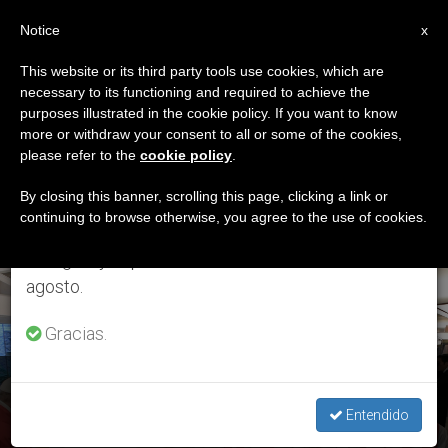
ES
Notice
×
x
Aviso importante
This website or its third party tools use cookies, which are
necessary to its functioning and required to achieve the
Del 27 de julio al 7 de agosto haremos la pausa
ETIQUETA
purposes illustrated in the cookie policy. If you want to know
anual, aprovechando que en el periodo de verano
Posts Tagged ‘santa
more or withdraw your consent to all or some of the cookies,
please refer to the
cookie policy
.
se generan menos informaciones y también el
Marta 25 Abril 2017’
consumo de las mismas disminuye.
By closing this banner, scrolling this page, clicking a link or
continuing to browse otherwise, you agree to the use of cookies.
Retomamos el trabajo ordinario de las ediciones
en inglés y español de ZENIT el lunes 10 de
ÚLTIMAS NOTICIAS
agosto.
Gracias.
El Papa en Sta. Marta: el Evangelio no se impone se predica
con humildad
Entendido