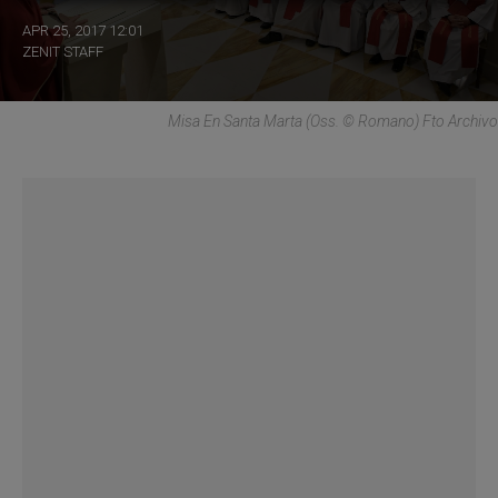
APR 25, 2017 12:01
ZENIT STAFF
Misa En Santa Marta (Oss. © Romano) Fto Archivo