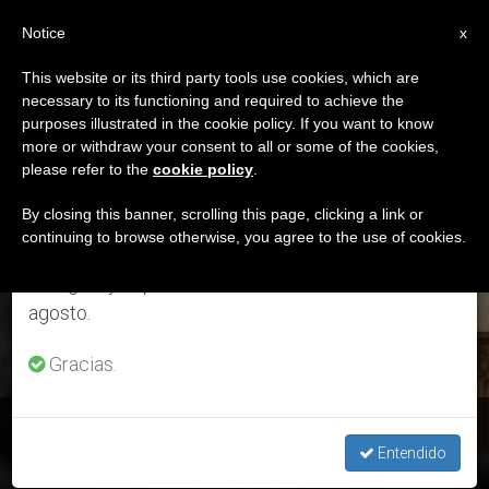
ES
Notice
×
x
Aviso importante
This website or its third party tools use cookies, which are
necessary to its functioning and required to achieve the
Del 27 de julio al 7 de agosto haremos la pausa
ETIQUETA
purposes illustrated in the cookie policy. If you want to know
anual, aprovechando que en el periodo de verano
Posts Tagged ‘sed De
more or withdraw your consent to all or some of the cookies,
please refer to the
cookie policy
.
se generan menos informaciones y también el
Dios’
consumo de las mismas disminuye.
By closing this banner, scrolling this page, clicking a link or
continuing to browse otherwise, you agree to the use of cookies.
Retomamos el trabajo ordinario de las ediciones
en inglés y español de ZENIT el lunes 10 de
ÚLTIMAS NOTICIAS
agosto.
Gracias.
En cada corazón “siempre hay una sed de verdad y bondad”:
“la sed de Dios”
Entendido