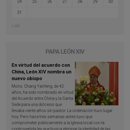
24
25
26
27
28
29
30
31
« Jul
PAPA LEÓN XIV
En virtud del acuerdo con
China, León XIV nombra un
nuevo obispo
Mons. Chang Yanfeng, de 42
años, ha sido nombrado en virtud
del Acuerdo entre China y la Santa
Sede para una diócesis que
llevaba veinte años sin pastor. La ordenación tuvo lugar
hoy. Pero hace tres semanas antes tuvo que
comprometer públicamente a la Iglesia local con la
controvertida ley que busca eliminar la identidad de las