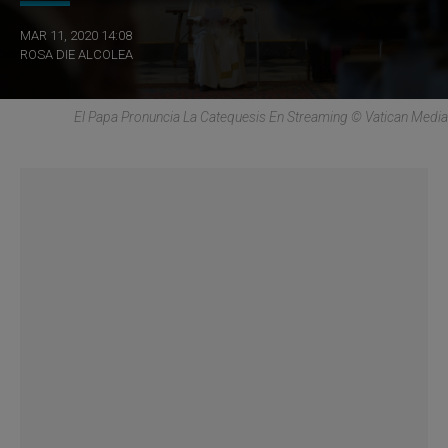
MAR 11, 2020 14:08
ROSA DIE ALCOLEA
El Papa Pronuncia La Catequesis En Streaming © Vatican Media