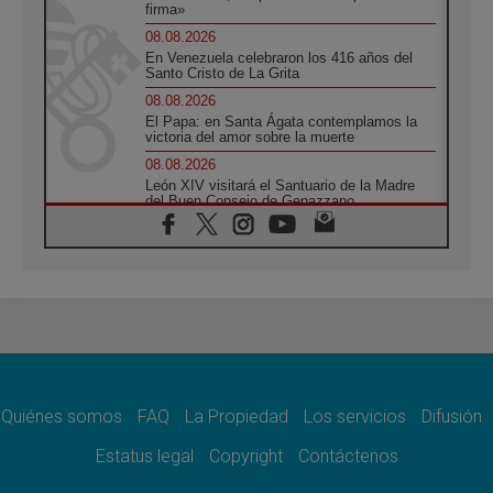
firma»
08.08.2026
En Venezuela celebraron los 416 años del
Santo Cristo de La Grita
08.08.2026
El Papa: en Santa Ágata contemplamos la
victoria del amor sobre la muerte
08.08.2026
León XIV visitará el Santuario de la Madre
del Buen Consejo de Genazzano
07.08.2026
Filipinas: el Vicariato Apostólico de Calapán
se convierte en diócesis
07.08.2026
Honduras: Los desplazados invisibles de una
crisis olvidada
07.08.2026
Bokalic: "En Argentina el Papa León señalará
el compromiso del cristiano"
Quiénes somos
FAQ
La Propiedad
Los servicios
Difusión
07.08.2026
La matanza de niños en Gaza no cesa: 300
Estatus legal
Copyright
Contáctenos
muertos en 300 días
07.08.2026