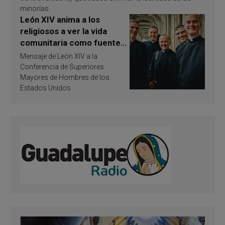
minorías.
León XIV anima a los
religiosos a ver la vida
comunitaria como fuente
de inspiración y
Mensaje de León XIV a la
santificación
Conferencia de Superiores
Mayores de Hombres de los
Estados Unidos