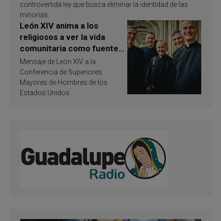
controvertida ley que busca eliminar la identidad de las
minorías.
León XIV anima a los
religiosos a ver la vida
comunitaria como fuente
de inspiración y
Mensaje de León XIV a la
santificación
Conferencia de Superiores
Mayores de Hombres de los
Estados Unidos