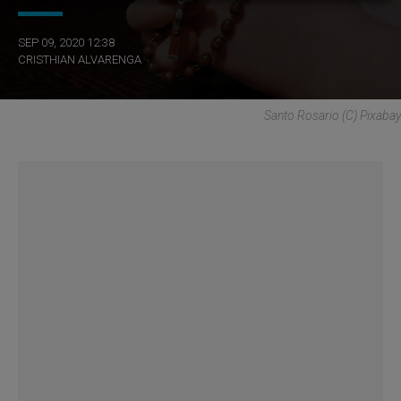
SEP 09, 2020 12:38
CRISTHIAN ALVARENGA
Santo Rosario (C) Pixabay