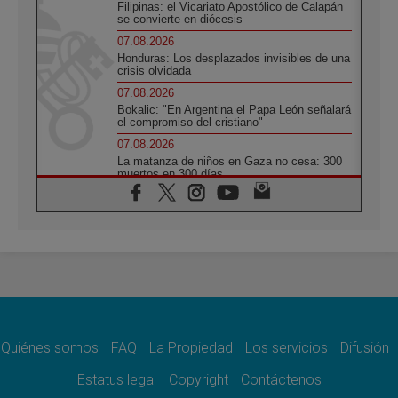
Filipinas: el Vicariato Apostólico de Calapán
se convierte en diócesis
07.08.2026
Honduras: Los desplazados invisibles de una
crisis olvidada
07.08.2026
Bokalic: "En Argentina el Papa León señalará
el compromiso del cristiano"
07.08.2026
La matanza de niños en Gaza no cesa: 300
muertos en 300 días
07.08.2026
Tagle: La guerra desfigura el mundo, solo la
revelación de Dios lo transfigura
07.08.2026
Presentada la Trienal de Arte de las
Universidades Católicas: «Exercises in
Empathy»
07.08.2026
Fortunatus Nwachukwu: la comunicación
como misión al servicio del Evangelio
Quiénes somos
FAQ
La Propiedad
Los servicios
Difusión
07.08.2026
Estatus legal
Copyright
Contáctenos
SIGNIS 2026, dar voz a las religiosas en el
espacio público