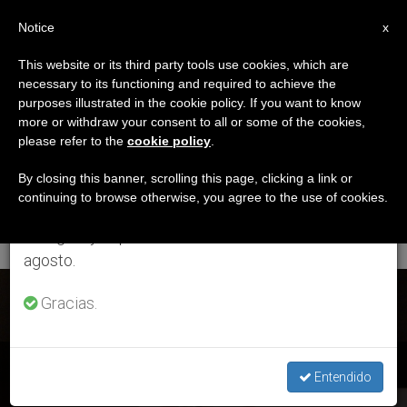
ES
Notice
×
x
Aviso importante
This website or its third party tools use cookies, which are
necessary to its functioning and required to achieve the
Del 27 de julio al 7 de agosto haremos la pausa
ETIQUETA
purposes illustrated in the cookie policy. If you want to know
anual, aprovechando que en el periodo de verano
Posts Tagged
more or withdraw your consent to all or some of the cookies,
please refer to the
cookie policy
.
se generan menos informaciones y también el
‘semana De Oración
consumo de las mismas disminuye.
By closing this banner, scrolling this page, clicking a link or
continuing to browse otherwise, you agree to the use of cookies.
Por La Patria’
Retomamos el trabajo ordinario de las ediciones
en inglés y español de ZENIT el lunes 10 de
agosto.
ÚLTIMAS NOTICIAS
Gracias.
Nicaragua: Obispos promueven semana de oración por la
Entendido
patria