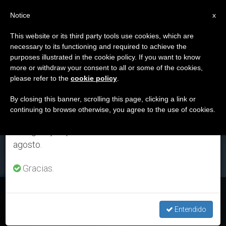
ES
Notice
×
x
Aviso importante
This website or its third party tools use cookies, which are
necessary to its functioning and required to achieve the
Del 27 de julio al 7 de agosto haremos la pausa
ETIQUETA
purposes illustrated in the cookie policy. If you want to know
anual, aprovechando que en el periodo de verano
Posts Tagged ‘servicio
more or withdraw your consent to all or some of the cookies,
please refer to the
cookie policy
.
se generan menos informaciones y también el
Tlefónico’
consumo de las mismas disminuye.
By closing this banner, scrolling this page, clicking a link or
continuing to browse otherwise, you agree to the use of cookies.
Retomamos el trabajo ordinario de las ediciones
en inglés y español de ZENIT el lunes 10 de
ÚLTIMAS NOTICIAS
agosto.
Gracias.
España: El arzobispado de Barcelona abre un servicio de
apoyo telefónico
Entendido