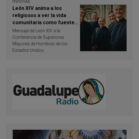
minorías.
León XIV anima a los
religiosos a ver la vida
comunitaria como fuente
de inspiración y
Mensaje de León XIV a la
santificación
Conferencia de Superiores
Mayores de Hombres de los
Estados Unidos