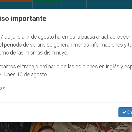
IGLESIA Y MUNDO
DOCUMENTOS
DONATIVOS
iso importante
de la Juventud Seúl 2027
ONU se pronuncia ant
7 de julio al 7 de agosto haremos la pausa anual, aprovec
el periodo de verano se generan menos informaciones y t
umo de las mismas disminuye.
llano’
amos el trabajo ordinario de las ediciones en inglés y es
l lunes 10 de agosto.
as.
En