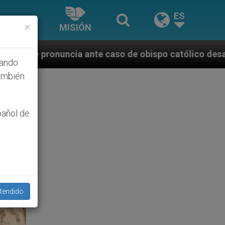
ES
×
MISIÓN
e caso de obispo católico desaparecido por la dictad
hando
ambién
pañol de
tendido