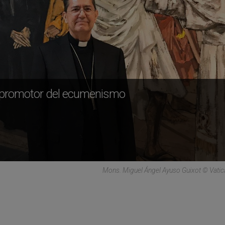
y promotor del ecumenismo
Mons. Miguel Ángel Ayuso Guixot © Vati