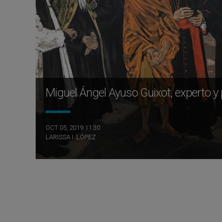
Miguel Ángel Ayuso Guixot, experto 
OCT 05, 2019 11:30
LARISSA I. LÓPEZ