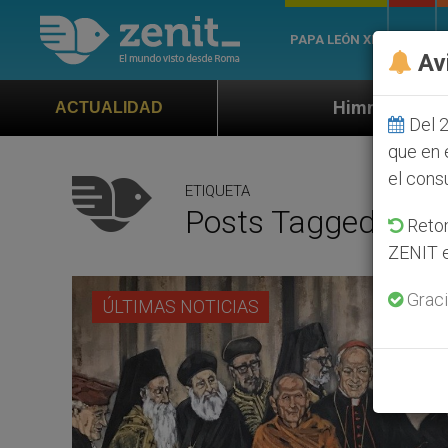
PAPA LEÓN XIV
ROMA
Av
Himno oficial de la Jornada Mundial 
ACTUALIDAD
Del 2
que en 
el cons
ETIQUETA
Posts Tagged ‘sevi
Retom
ZENIT e
Graci
ÚLTIMAS NOTICIAS