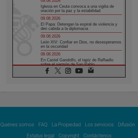
09.08.2026
Iglesia en Ceuta convoca a una vigilia de
oración por la paz y la estabilidad
09.08.2026
El Papa: Detengan la espiral de violencia y
den cabida a la diplomacia
09.08.2026
León XIV: Confiar en Dios, no desesperarnos
en la oscuridad
08.08.2026
En Castel Gandolfo, el tapiz de Raffaello
sobre el sermón de San Pablo
08.08.2026
En Colombia, «la paz no se compra con una
firma»
08.08.2026
En Venezuela celebraron los 416 años del
Santo Cristo de La Grita
08.08.2026
El Papa: en Santa Ágata contemplamos la
victoria del amor sobre la muerte
Quiénes somos
FAQ
La Propiedad
Los servicios
Difusión
08.08.2026
León XIV visitará el Santuario de la Madre
Estatus legal
Copyright
Contáctenos
del Buen Consejo de Genazzano