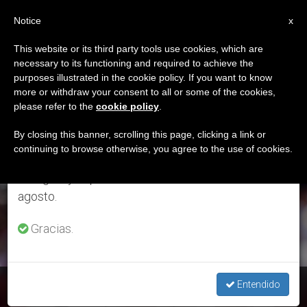
ES
Notice
×
x
Aviso importante
This website or its third party tools use cookies, which are
necessary to its functioning and required to achieve the
Del 27 de julio al 7 de agosto haremos la pausa
ETIQUETA
purposes illustrated in the cookie policy. If you want to know
anual, aprovechando que en el periodo de verano
Posts Tagged ‘siervos
more or withdraw your consent to all or some of the cookies,
please refer to the
cookie policy
.
se generan menos informaciones y también el
De Maria’
consumo de las mismas disminuye.
By closing this banner, scrolling this page, clicking a link or
continuing to browse otherwise, you agree to the use of cookies.
Retomamos el trabajo ordinario de las ediciones
en inglés y español de ZENIT el lunes 10 de
ÚLTIMAS NOTICIAS
agosto.
Gracias.
Siervos de María: Vivir la gracia del “servicio” con esperanza
Entendido