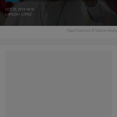
OCT 25, 2019 18:16
LARISSA I. LÓPEZ
Papa Francisco © Vatican Media