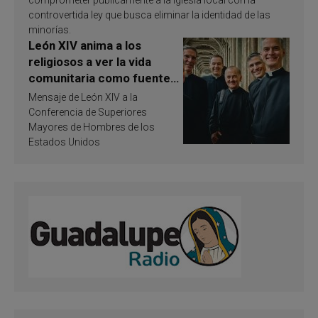
comprometer públicamente a la Iglesia local con la
controvertida ley que busca eliminar la identidad de las
minorías.
León XIV anima a los
religiosos a ver la vida
comunitaria como fuente
de inspiración y
Mensaje de León XIV a la
santificación
Conferencia de Superiores
Mayores de Hombres de los
Estados Unidos