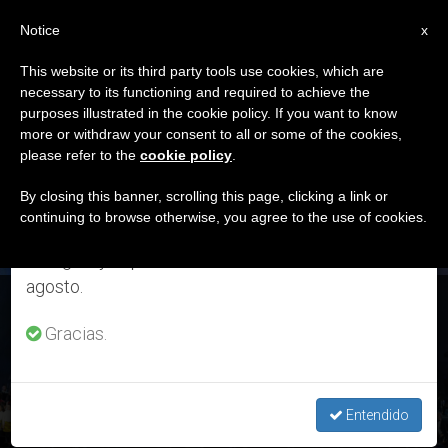
ES
Notice
×
x
Aviso importante
This website or its third party tools use cookies, which are
necessary to its functioning and required to achieve the
Del 27 de julio al 7 de agosto haremos la pausa
ETIQUETA
purposes illustrated in the cookie policy. If you want to know
anual, aprovechando que en el periodo de verano
Posts Tagged ‘Simone
more or withdraw your consent to all or some of the cookies,
please refer to the
cookie policy
.
se generan menos informaciones y también el
Cristicchi’
consumo de las mismas disminuye.
By closing this banner, scrolling this page, clicking a link or
continuing to browse otherwise, you agree to the use of cookies.
Retomamos el trabajo ordinario de las ediciones
en inglés y español de ZENIT el lunes 10 de
ÚLTIMAS NOTICIAS
agosto.
27º Concierto de Navidad en apoyo del proyecto
«Hagamos red por la Amazonía»
Gracias.
OCT 11, 2019 12:26
LARISSA I. LÓPEZ
Entendido