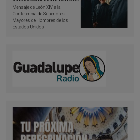
de inspiración y
Mensaje de León XIV a la
santificación
Conferencia de Superiores
Mayores de Hombres de los
Estados Unidos