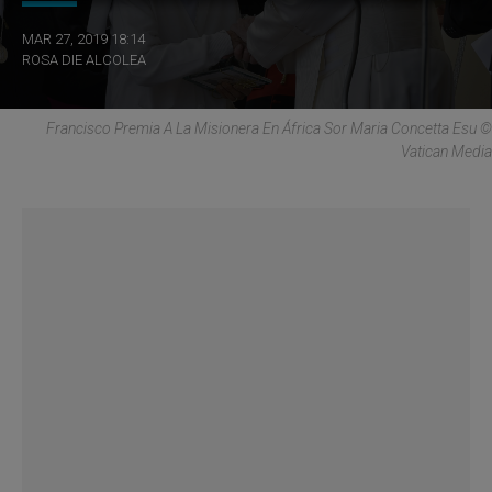
MAR 27, 2019 18:14
ROSA DIE ALCOLEA
Francisco Premia A La Misionera En África Sor Maria Concetta Esu ©
Vatican Media