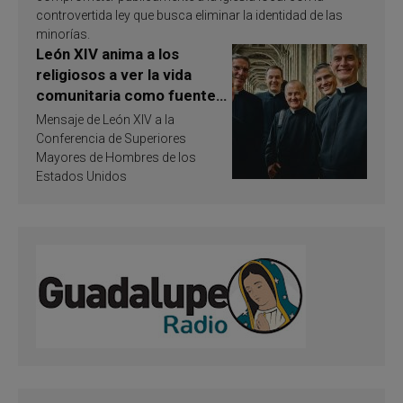
controvertida ley que busca eliminar la identidad de las
minorías.
León XIV anima a los
religiosos a ver la vida
comunitaria como fuente
de inspiración y
Mensaje de León XIV a la
santificación
Conferencia de Superiores
Mayores de Hombres de los
Estados Unidos