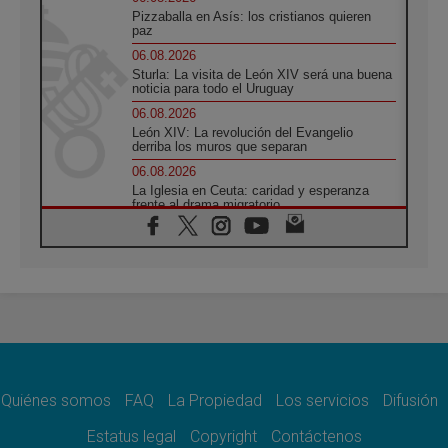
Pizzaballa en Asís: los cristianos quieren
paz
06.08.2026
Sturla: La visita de León XIV será una buena
noticia para todo el Uruguay
06.08.2026
León XIV: La revolución del Evangelio
derriba los muros que separan
06.08.2026
La Iglesia en Ceuta: caridad y esperanza
frente al drama migratorio
06.08.2026
La visita del Papa a Perú será un tiempo de
gracia reconciliación y esperanza
06.08.2026
Cardenal Rossi: "La llegada del Papa León a
Argentina es un homenaje a Francisco"
06.08.2026
En Asís, León XIV invita a los jóvenes a
«construir la civilización del amor»
Quiénes somos
FAQ
La Propiedad
Los servicios
Difusión
05.08.2026
El cardenal Parolin en México: Toda la
Estatus legal
Copyright
Contáctenos
sociedad necesita el mensaje del Evangelio