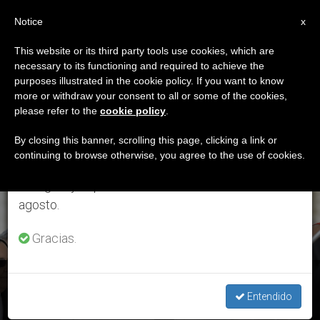
ES
Notice
×
x
Aviso importante
This website or its third party tools use cookies, which are
necessary to its functioning and required to achieve the
Del 27 de julio al 7 de agosto haremos la pausa
ETIQUETA
purposes illustrated in the cookie policy. If you want to know
anual, aprovechando que en el periodo de verano
Posts Tagged ‘Sor
more or withdraw your consent to all or some of the cookies,
please refer to the
cookie policy
.
se generan menos informaciones y también el
Maria Concetta’
consumo de las mismas disminuye.
By closing this banner, scrolling this page, clicking a link or
continuing to browse otherwise, you agree to the use of cookies.
Retomamos el trabajo ordinario de las ediciones
en inglés y español de ZENIT el lunes 10 de
ÚLTIMAS NOTICIAS
agosto.
Gracias.
África: La misionera Sor Maria Concetta es premiada por su
labor "al servicio de la vida"
Entendido