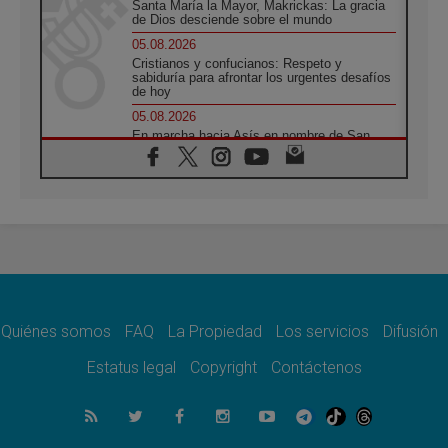
Santa María la Mayor, Makrickas: La gracia
de Dios desciende sobre el mundo
05.08.2026
Cristianos y confucianos: Respeto y
sabiduría para afrontar los urgentes desafíos
de hoy
05.08.2026
En marcha hacia Asís en nombre de San
Francisco, a la espera de León
05.08.2026
Venezuela, Padre Pagniello: "En medio del
dolor, una Iglesia que no se rinde"
05.08.2026
La Fuerza del "Círculo de Héroes" con el
Papa en la Audiencia General
05.08.2026
Nuncio en Ucrania: Preocupa escuchar a
quienes bendicen la guerra
Quiénes somos
FAQ
La Propiedad
Los servicios
Difusión
05.08.2026
Estatus legal
Copyright
Contáctenos
Ucrania: Ataque masivo en Kyiv durante la
noche
05.08.2026
Colombo: "La visita del Papa a Argentina
llevará un mensaje de paz y dignidad