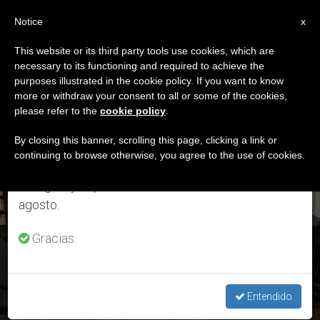
ES
Notice
×
x
Aviso importante
This website or its third party tools use cookies, which are
necessary to its functioning and required to achieve the
Del 27 de julio al 7 de agosto haremos la pausa
ETIQUETA
purposes illustrated in the cookie policy. If you want to know
anual, aprovechando que en el periodo de verano
Posts Tagged ‘status’
more or withdraw your consent to all or some of the cookies,
please refer to the
cookie policy
.
se generan menos informaciones y también el
consumo de las mismas disminuye.
By closing this banner, scrolling this page, clicking a link or
continuing to browse otherwise, you agree to the use of cookies.
ÚLTIMAS NOTICIAS
Retomamos el trabajo ordinario de las ediciones
en inglés y español de ZENIT el lunes 10 de
agosto.
Gracias.
Palestina: El Papa y el Presidente Abbas acuerdan preservar
la identidad de Jerusalén
Entendido
DEC 03, 2018 16:12