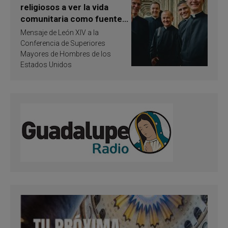
religiosos a ver la vida
comunitaria como fuente
de inspiración y
Mensaje de León XIV a la
santificación
Conferencia de Superiores
Mayores de Hombres de los
Estados Unidos