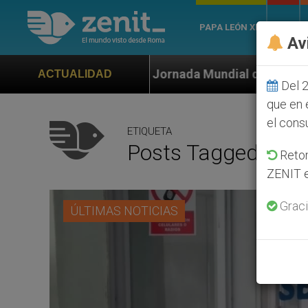
PAPA LEÓN XIV
ROMA
Av
 la Jornada Mundial de la Juventud Seúl 2027
O
ACTUALIDAD
Del 2
que en 
el cons
ETIQUETA
Posts Tagged ‘supe
Retom
ZENIT e
Graci
ÚLTIMAS NOTICIAS