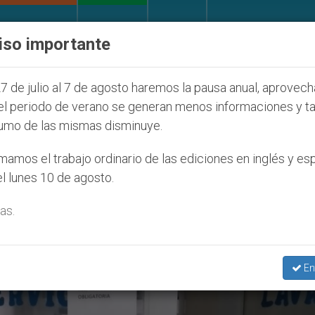
IGLESIA Y MUNDO
DOCUMENTOS
DONATIVOS
iso importante
NU se pronuncia ante caso de obispo católico desapar
7 de julio al 7 de agosto haremos la pausa anual, aprovec
el periodo de verano se generan menos informaciones y t
umo de las mismas disminuye.
rviviente’
amos el trabajo ordinario de las ediciones en inglés y es
l lunes 10 de agosto.
as.
En