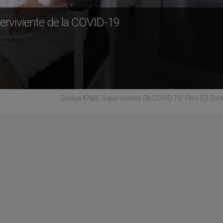
perviviente de la COVID-19
Soraya Khalil, Superviviente De COVID-19, Perú (C) Soray