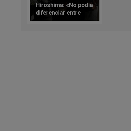
Hiroshima: «No podía
diferenciar entre
hombres y mujeres»