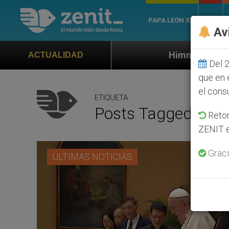
PAPA LEÓN XIV
ROMA
Av
Himno oficial de la Jornada Mundial
ACTUALIDAD
Del 2
que en 
el cons
ETIQUETA
Posts Tagged ‘Taip
Retom
ZENIT e
Graci
ÚLTIMAS NOTICIAS