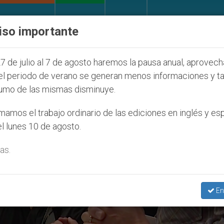
IGLESIA Y MUNDO
DOCUMENTOS
DONATIVOS
iso importante
 de la Juventud Seúl 2027
ONU se pronuncia an
7 de julio al 7 de agosto haremos la pausa anual, aprovec
el periodo de verano se generan menos informaciones y t
umo de las mismas disminuye.
ei’
amos el trabajo ordinario de las ediciones en inglés y es
l lunes 10 de agosto.
as.
En