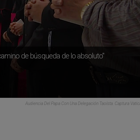
camino de búsqueda de lo absoluto"
Audiencia Del Papa Con Una Delegación Taoísta. Captura Vati