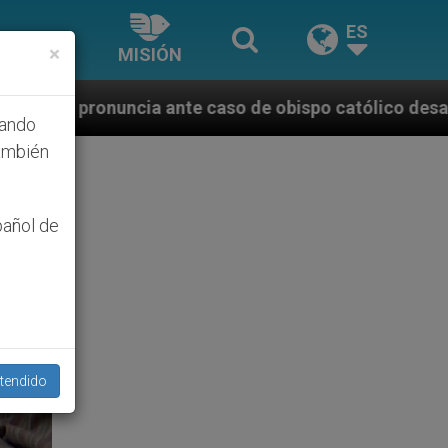
ES
×
MISIÓN
te caso de obispo católico desaparecido por la dicta
hando
ambién
pañol de
tendido