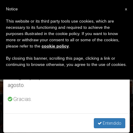
ES
Notice
×
x
Aviso importante
This website or its third party tools use cookies, which are
necessary to its functioning and required to achieve the
Del 27 de julio al 7 de agosto haremos la pausa
ETIQUETA
purposes illustrated in the cookie policy. If you want to know
anual, aprovechando que en el periodo de verano
Posts Tagged ‘Tallin’
more or withdraw your consent to all or some of the cookies,
please refer to the
cookie policy
.
se generan menos informaciones y también el
consumo de las mismas disminuye.
By closing this banner, scrolling this page, clicking a link or
continuing to browse otherwise, you agree to the use of cookies.
ÚLTIMAS NOTICIAS
Retomamos el trabajo ordinario de las ediciones
en inglés y español de ZENIT el lunes 10 de
agosto.
Gracias.
Jóvenes de Estonia: «¡El amor no está muerto, nos llama y
nos envía!»
Entendido
SEP 25, 2018 21:58