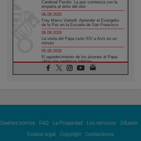
Cardenal Parolin: La paz comienza con la
empatía al dolor del otro
06.08.2026
Fray Marco Vianelli: Aprender el Evangelio
de la Paz en la Escuela de San Francisco
06.08.2026
La visita del Papa León XIV a Asís en un
minuto
06.08.2026
El agradecimiento de los jóvenes al Papa:
«Hoy nos sentimos Iglesia»
06.08.2026
Líbano: Reanudan los coloquios en Roma en
medio de tensiones y ataques en el sur del
país
06.08.2026
Hiroshima y Nagasaki, 81 años después.
Comienzan "Diez Días Oración por la Paz"
06.08.2026
Pizzaballa en Asís: los cristianos quieren
paz
Quiénes somos
FAQ
La Propiedad
Los servicios
Difusión
06.08.2026
Estatus legal
Copyright
Contáctenos
Sturla: La visita de León XIV será una buena
noticia para todo el Uruguay