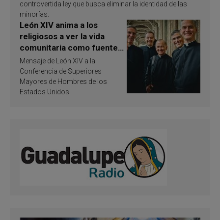
controvertida ley que busca eliminar la identidad de las
minorías.
León XIV anima a los
religiosos a ver la vida
comunitaria como fuente
de inspiración y
Mensaje de León XIV a la
santificación
Conferencia de Superiores
Mayores de Hombres de los
Estados Unidos