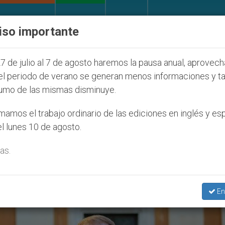
IGLESIA Y MUNDO
DOCUMENTOS
DONATIVOS
iso importante
la Juventud Seúl 2027
ONU se pronuncia ante c
7 de julio al 7 de agosto haremos la pausa anual, aprovec
el periodo de verano se generan menos informaciones y t
umo de las mismas disminuye.
ente Mayor’
amos el trabajo ordinario de las ediciones en inglés y es
l lunes 10 de agosto.
as.
En