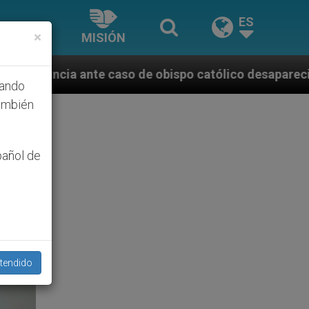
ES
×
MISIÓN
aso de obispo católico desaparecido por la dictadura
hando
ambién
pañol de
tendido