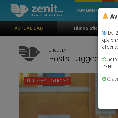
PAPA LEÓN XIV
ROMA
Av
Himno oficial de la Jornada Mundial de 
ACTUALIDAD
Del 2
que en 
el cons
ETIQUETA
Posts Tagged ‘Teni
Retom
ZENIT e
Graci
ÚLTIMAS NOTICIAS