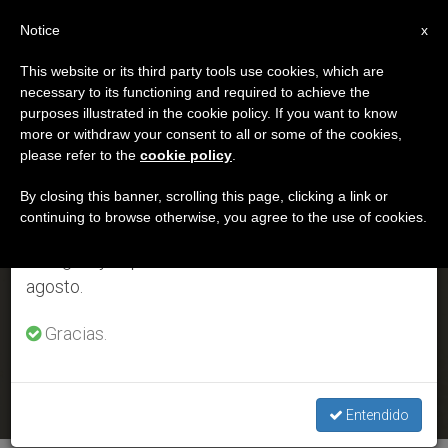
ES
Notice
×
x
Aviso importante
This website or its third party tools use cookies, which are
necessary to its functioning and required to achieve the
Del 27 de julio al 7 de agosto haremos la pausa
ETIQUETA
purposes illustrated in the cookie policy. If you want to know
anual, aprovechando que en el periodo de verano
Posts Tagged
more or withdraw your consent to all or some of the cookies,
please refer to the
cookie policy
.
se generan menos informaciones y también el
‘Teología Dogmática’
consumo de las mismas disminuye.
By closing this banner, scrolling this page, clicking a link or
continuing to browse otherwise, you agree to the use of cookies.
Retomamos el trabajo ordinario de las ediciones
en inglés y español de ZENIT el lunes 10 de
ÚLTIMAS NOTICIAS
México: El Papa nombra tres obispos auxiliares en la
agosto.
Arquidiócesis de México
Gracias.
JAN 27, 2020 19:13
ROSA DIE ALCOLEA
Entendido