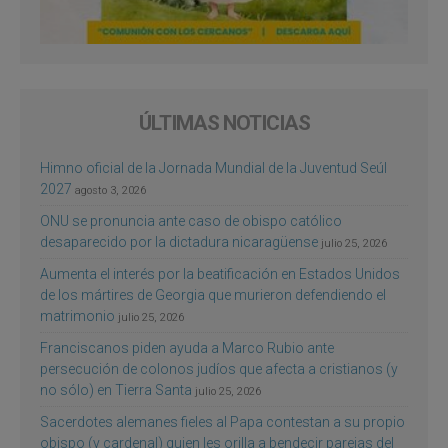
ÚLTIMAS NOTICIAS
Himno oficial de la Jornada Mundial de la Juventud Seúl
2027
agosto 3, 2026
ONU se pronuncia ante caso de obispo católico
desaparecido por la dictadura nicaragüense
julio 25, 2026
Aumenta el interés por la beatificación en Estados Unidos
de los mártires de Georgia que murieron defendiendo el
matrimonio
julio 25, 2026
Franciscanos piden ayuda a Marco Rubio ante
persecución de colonos judíos que afecta a cristianos (y
no sólo) en Tierra Santa
julio 25, 2026
Sacerdotes alemanes fieles al Papa contestan a su propio
obispo (y cardenal) quien les orilla a bendecir parejas del