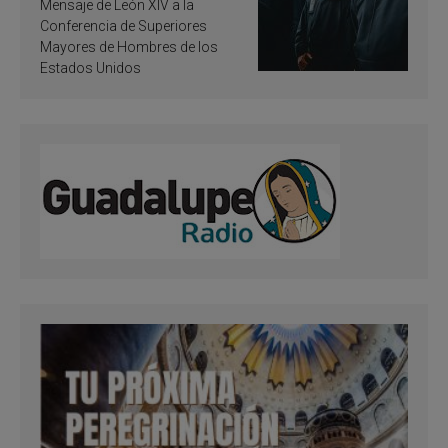
de inspiración y
Mensaje de León XIV a la
santificación
Conferencia de Superiores
Mayores de Hombres de los
Estados Unidos