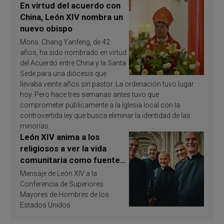
En virtud del acuerdo con
China, León XIV nombra un
nuevo obispo
Mons. Chang Yanfeng, de 42
años, ha sido nombrado en virtud
del Acuerdo entre China y la Santa
Sede para una diócesis que
llevaba veinte años sin pastor. La ordenación tuvo lugar
hoy. Pero hace tres semanas antes tuvo que
comprometer públicamente a la Iglesia local con la
controvertida ley que busca eliminar la identidad de las
minorías.
León XIV anima a los
religiosos a ver la vida
comunitaria como fuente
de inspiración y
Mensaje de León XIV a la
santificación
Conferencia de Superiores
Mayores de Hombres de los
Estados Unidos