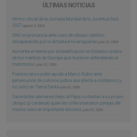
ÚLTIMAS NOTICIAS
Himno oficial de la Jornada Mundial de la Juventud Seúl
2027
agosto 3, 2026
ONU se pronuncia ante caso de obispo católico
desaparecido por la dictadura nicaragüense
julio 25, 2026
Aumenta el interés por la beatificación en Estados Unidos
de los mártires de Georgia que murieron defendiendo el
matrimonio
julio 25, 2026
Franciscanos piden ayuda a Marco Rubio ante
persecución de colonos judíos que afecta a cristianos (y
no sólo) en Tierra Santa
julio 25, 2026
Sacerdotes alemanes fieles al Papa contestan a su propio
obispo (y cardenal) quien les orilla a bendecir parejas del
mismo sexo en importante diócesis
julio 25, 2026