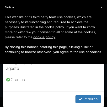
ES
Notice
×
x
Aviso importante
This website or its third party tools use cookies, which are
necessary to its functioning and required to achieve the
Del 27 de julio al 7 de agosto haremos la pausa
ETIQUETA
purposes illustrated in the cookie policy. If you want to know
anual, aprovechando que en el periodo de verano
Posts Tagged ‘Teresio
more or withdraw your consent to all or some of the cookies,
please refer to the
cookie policy
.
se generan menos informaciones y también el
Olivelli’
consumo de las mismas disminuye.
By closing this banner, scrolling this page, clicking a link or
continuing to browse otherwise, you agree to the use of cookies.
Retomamos el trabajo ordinario de las ediciones
en inglés y español de ZENIT el lunes 10 de
ÚLTIMAS NOTICIAS
agosto.
Gracias.
Entendido
Italia: Beato Teresio Olivelli, ejemplo para los jóvenes