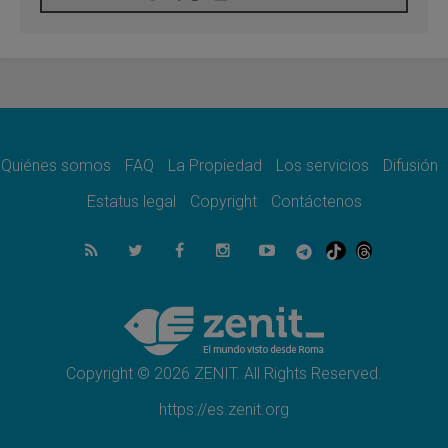
León XIV visitará el Santuario de la Madre
del Buen Consejo de Genazzano
07.08.2026
Filipinas: el Vicariato Apostólico de Calapán
se convierte en diócesis
07.08.2026
Honduras: Los desplazados invisibles de una
crisis olvidada
Quiénes somos
FAQ
La Propiedad
Los servicios
Difusión
07.08.2026
Bokalic: "En Argentina el Papa León señalará
Estatus legal
Copyright
Contáctenos
el compromiso del cristiano"
07.08.2026
La matanza de niños en Gaza no cesa: 300
muertos en 300 días
07.08.2026
Tagle: La guerra desfigura el mundo, solo la
revelación de Dios lo transfigura
Copyright © 2026 ZENIT. All Rights Reserved.
https://es.zenit.org