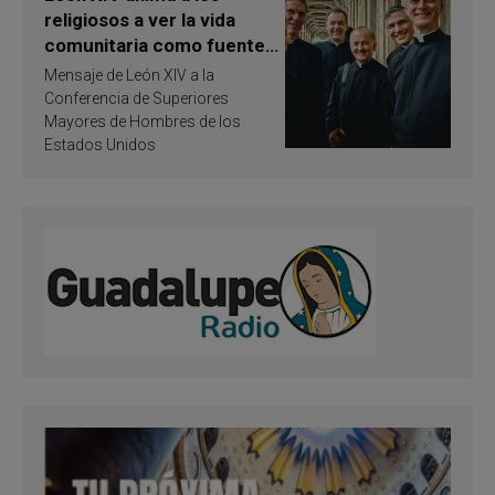
religiosos a ver la vida
comunitaria como fuente
de inspiración y
Mensaje de León XIV a la
santificación
Conferencia de Superiores
Mayores de Hombres de los
Estados Unidos