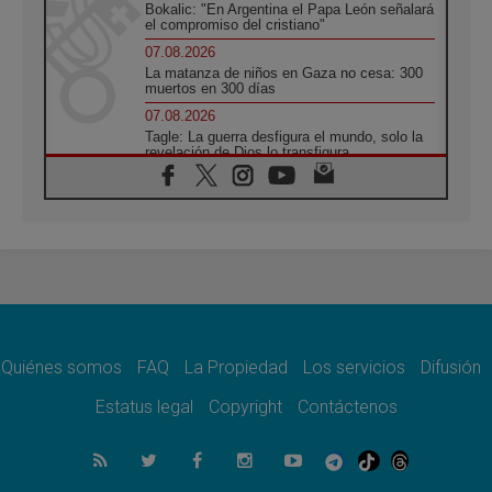
Bokalic: "En Argentina el Papa León señalará
el compromiso del cristiano"
07.08.2026
La matanza de niños en Gaza no cesa: 300
muertos en 300 días
07.08.2026
Tagle: La guerra desfigura el mundo, solo la
revelación de Dios lo transfigura
07.08.2026
Presentada la Trienal de Arte de las
Universidades Católicas: «Exercises in
Empathy»
07.08.2026
Fortunatus Nwachukwu: la comunicación
como misión al servicio del Evangelio
07.08.2026
SIGNIS 2026, dar voz a las religiosas en el
espacio público
Quiénes somos
FAQ
La Propiedad
Los servicios
Difusión
07.08.2026
Estatus legal
Copyright
Contáctenos
Lanzan un proyecto de empoderamiento
digital para mujeres líderes en África
07.08.2026
Programa oficial del Viaje Apostólico del
Papa León XIV a Francia