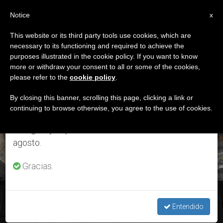
ES
Notice
×
x
Aviso importante
This website or its third party tools use cookies, which are
necessary to its functioning and required to achieve the
Del 27 de julio al 7 de agosto haremos la pausa
ETIQUETA
purposes illustrated in the cookie policy. If you want to know
anual, aprovechando que en el periodo de verano
Posts Tagged
more or withdraw your consent to all or some of the cookies,
please refer to the
cookie policy
.
se generan menos informaciones y también el
‘termómetros’
consumo de las mismas disminuye.
By closing this banner, scrolling this page, clicking a link or
continuing to browse otherwise, you agree to the use of cookies.
Retomamos el trabajo ordinario de las ediciones
en inglés y español de ZENIT el lunes 10 de
ÚLTIMAS NOTICIAS
agosto.
Gracias.
Desconfinamiento: Plan en las basílicas papales para
reanudar las celebraciones
Entendido