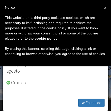
ES
Notice
×
x
Aviso importante
This website or its third party tools use cookies, which are
necessary to its functioning and required to achieve the
Del 27 de julio al 7 de agosto haremos la pausa
ETIQUETA
purposes illustrated in the cookie policy. If you want to know
anual, aprovechando que en el periodo de verano
Posts Tagged
more or withdraw your consent to all or some of the cookies,
please refer to the
cookie policy
.
se generan menos informaciones y también el
‘terremoto En México’
consumo de las mismas disminuye.
By closing this banner, scrolling this page, clicking a link or
continuing to browse otherwise, you agree to the use of cookies.
Retomamos el trabajo ordinario de las ediciones
en inglés y español de ZENIT el lunes 10 de
ÚLTIMAS NOTICIAS
agosto.
Gracias.
Entendido
Terremoto en México: el Santo Padre envia 150.000 dólares