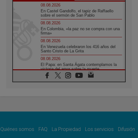
08.08.2026
En Castel Gandolfo, el tapiz de Raffaello
sobre el sermón de San Pablo
08.08.2026
En Colombia, «la paz no se compra con una
firma»
08.08.2026
En Venezuela celebraron los 416 años del
Santo Cristo de La Grita
08.08.2026
El Papa: en Santa Ágata contemplamos la
victoria del amor sobre la muerte
08.08.2026
León XIV visitará el Santuario de la Madre
del Buen Consejo de Genazzano
07.08.2026
Filipinas: el Vicariato Apostólico de Calapán
se convierte en diócesis
07.08.2026
Honduras: Los desplazados invisibles de una
crisis olvidada
Quiénes somos
FAQ
La Propiedad
Los servicios
Difusión
07.08.2026
Bokalic: "En Argentina el Papa León señalará