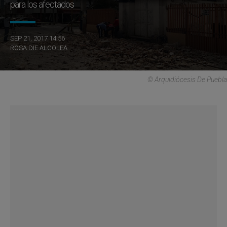
para los afectados
SEP 21, 2017 14:56
ROSA DIE ALCOLEA
© Arquidiócesis De Puebla