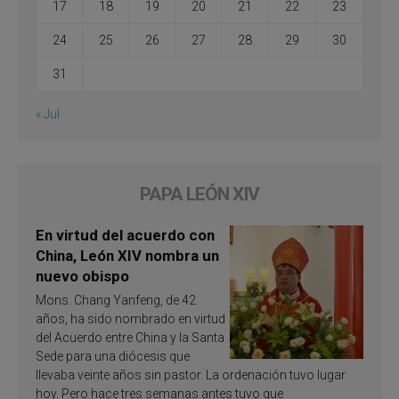
17
18
19
20
21
22
23
24
25
26
27
28
29
30
31
« Jul
PAPA LEÓN XIV
En virtud del acuerdo con
China, León XIV nombra un
nuevo obispo
Mons. Chang Yanfeng, de 42
años, ha sido nombrado en virtud
del Acuerdo entre China y la Santa
Sede para una diócesis que
llevaba veinte años sin pastor. La ordenación tuvo lugar
hoy. Pero hace tres semanas antes tuvo que