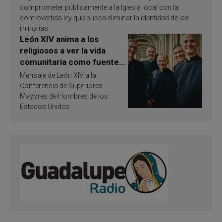
comprometer públicamente a la Iglesia local con la
controvertida ley que busca eliminar la identidad de las
minorías.
León XIV anima a los
religiosos a ver la vida
comunitaria como fuente
de inspiración y
Mensaje de León XIV a la
santificación
Conferencia de Superiores
Mayores de Hombres de los
Estados Unidos