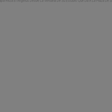
apa Reza El Ángelus Desde La Ventana De Su Estudio Que Da A La Plaza De 