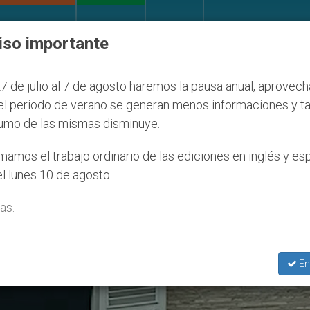
IGLESIA Y MUNDO
DOCUMENTOS
DONATIVOS
iso importante
 la Juventud Seúl 2027
ONU se pronuncia ante 
7 de julio al 7 de agosto haremos la pausa anual, aprovec
el periodo de verano se generan menos informaciones y t
umo de las mismas disminuye.
to Completo Del Ángelus Del Pa
amos el trabajo ordinario de las ediciones en inglés y es
l lunes 10 de agosto.
 Enero De 2017’
as.
En