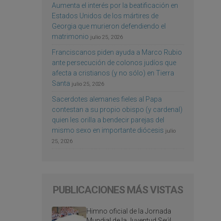
Aumenta el interés por la beatificación en
Estados Unidos de los mártires de
Georgia que murieron defendiendo el
matrimonio
julio 25, 2026
Franciscanos piden ayuda a Marco Rubio
ante persecución de colonos judíos que
afecta a cristianos (y no sólo) en Tierra
Santa
julio 25, 2026
Sacerdotes alemanes fieles al Papa
contestan a su propio obispo (y cardenal)
quien les orilla a bendecir parejas del
mismo sexo en importante diócesis
julio
25, 2026
PUBLICACIONES MÁS VISTAS
Himno oficial de la Jornada
Mundial de la Juventud Seúl