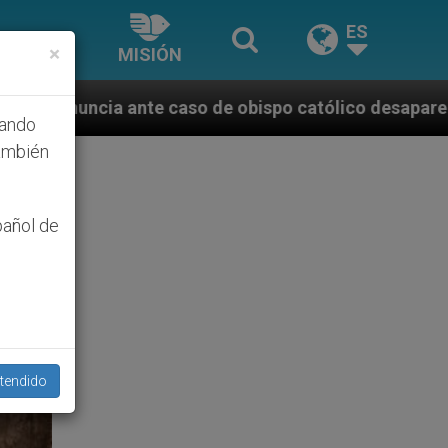
ES
×
MISIÓN
 de obispo católico desaparecido por la dictadura ni
hando
ambién
pañol de
tendido