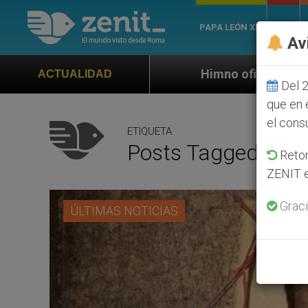
PAPA LEÓN XIV
ROMA
Av
Himno oficial de la Jornada Mundial de la 
ACTUALIDAD
Del 2
que en 
el cons
ETIQUETA
Posts Tagged ‘thril
Retom
ZENIT e
Graci
ÚLTIMAS NOTICIAS