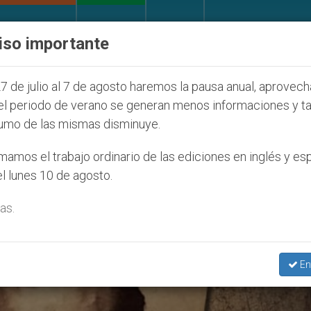
IGLESIA Y MUNDO
DOCUMENTOS
DONATIVOS
iso importante
Juventud Seúl 2027
ONU se pronuncia ante caso
7 de julio al 7 de agosto haremos la pausa anual, aprovec
el periodo de verano se generan menos informaciones y t
umo de las mismas disminuye.
ler’
amos el trabajo ordinario de las ediciones en inglés y es
l lunes 10 de agosto.
as.
En