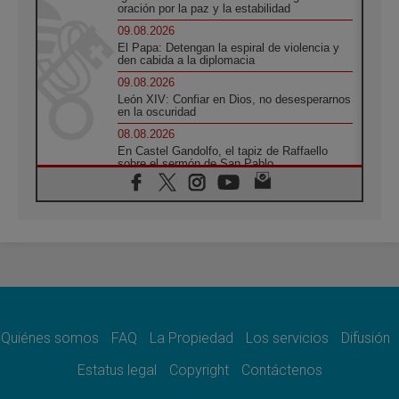
oración por la paz y la estabilidad
09.08.2026
El Papa: Detengan la espiral de violencia y
den cabida a la diplomacia
09.08.2026
León XIV: Confiar en Dios, no desesperarnos
en la oscuridad
08.08.2026
En Castel Gandolfo, el tapiz de Raffaello
sobre el sermón de San Pablo
08.08.2026
En Colombia, «la paz no se compra con una
firma»
08.08.2026
En Venezuela celebraron los 416 años del
Santo Cristo de La Grita
08.08.2026
El Papa: en Santa Ágata contemplamos la
victoria del amor sobre la muerte
Quiénes somos
FAQ
La Propiedad
Los servicios
Difusión
08.08.2026
León XIV visitará el Santuario de la Madre
Estatus legal
Copyright
Contáctenos
del Buen Consejo de Genazzano
07.08.2026