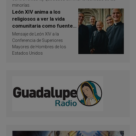
minorías.
León XIV anima a los
religiosos a ver la vida
comunitaria como fuente
de inspiración y
Mensaje de León XIV a la
santificación
Conferencia de Superiores
Mayores de Hombres de los
Estados Unidos