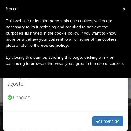
ES
Notice
×
x
Aviso importante
This website or its third party tools use cookies, which are
necessary to its functioning and required to achieve the
Del 27 de julio al 7 de agosto haremos la pausa
ETIQUETA
purposes illustrated in the cookie policy. If you want to know
anual, aprovechando que en el periodo de verano
Posts Tagged ‘Tifón
more or withdraw your consent to all or some of the cookies,
please refer to the
cookie policy
.
se generan menos informaciones y también el
En Filipinas’
consumo de las mismas disminuye.
By closing this banner, scrolling this page, clicking a link or
continuing to browse otherwise, you agree to the use of cookies.
Retomamos el trabajo ordinario de las ediciones
en inglés y español de ZENIT el lunes 10 de
ÚLTIMAS NOTICIAS
agosto.
Gracias.
Ángelus: Costa de Marfil celebra la Jornada Nacional por la
Paz
Entendido