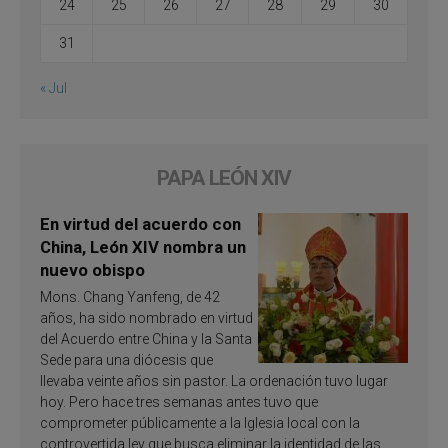
24
25
26
27
28
29
30
31
« Jul
PAPA LEÓN XIV
En virtud del acuerdo con
China, León XIV nombra un
nuevo obispo
Mons. Chang Yanfeng, de 42
años, ha sido nombrado en virtud
del Acuerdo entre China y la Santa
Sede para una diócesis que
llevaba veinte años sin pastor. La ordenación tuvo lugar
hoy. Pero hace tres semanas antes tuvo que
comprometer públicamente a la Iglesia local con la
controvertida ley que busca eliminar la identidad de las