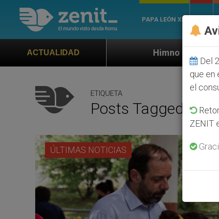
PAPA LEÓN XIV
ROMA
Av
Himno oficial de la Jornada Mundial de l
ACTUALIDAD
Del 2
que en 
el cons
ETIQUETA
Posts Tagged ‘Tor
Retom
ZENIT e
Graci
ÚLTIMAS NOTICIAS