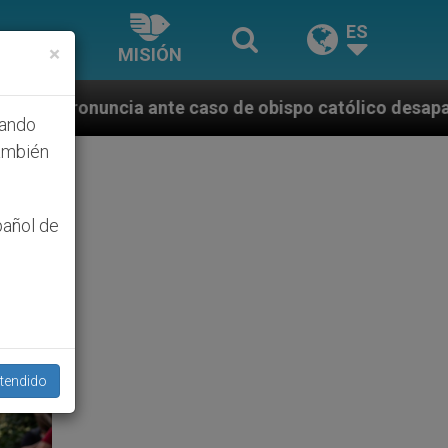
ES
×
MISIÓN
so de obispo católico desaparecido por la dictadura 
hando
ambién
pañol de
tendido