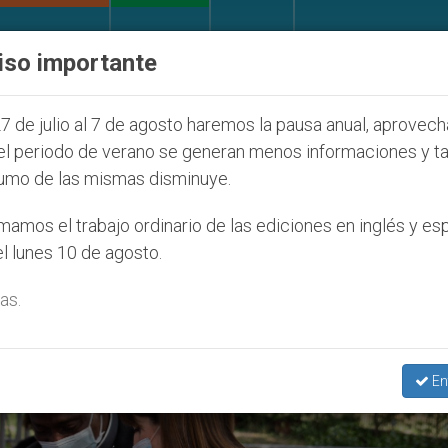
IGLESIA Y MUNDO
DOCUMENTOS
DONATIVOS
iso importante
a Juventud Seúl 2027
ONU se pronuncia ante ca
7 de julio al 7 de agosto haremos la pausa anual, aprovec
el periodo de verano se generan menos informaciones y t
umo de las mismas disminuye.
 Bella Monaca’
amos el trabajo ordinario de las ediciones en inglés y es
l lunes 10 de agosto.
as.
En