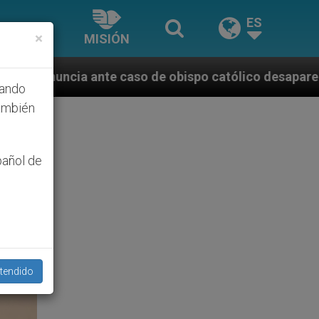
ES
×
MISIÓN
so de obispo católico desaparecido por la dictadura 
hando
ambién
pañol de
tendido