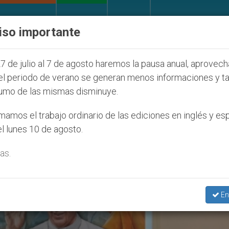
IGLESIA Y MUNDO
DOCUMENTOS
DONATIVOS
iso importante
a Juventud Seúl 2027
ONU se pronuncia ante ca
7 de julio al 7 de agosto haremos la pausa anual, aprovec
el periodo de verano se generan menos informaciones y t
umo de las mismas disminuye.
cey Rowland’
amos el trabajo ordinario de las ediciones en inglés y es
l lunes 10 de agosto.
as.
En