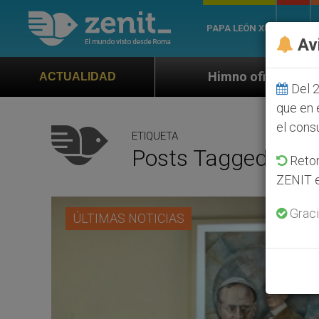
PAPA LEÓN XIV
ROMA
Av
Himno oficial de la Jornada Mundial de l
ACTUALIDAD
Del 2
que en 
el cons
ETIQUETA
Posts Tagged ‘Tra
Retom
ZENIT e
Graci
ÚLTIMAS NOTICIAS